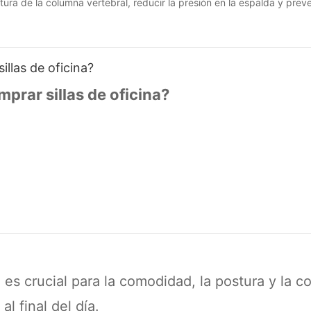
ra de la columna vertebral, reducir la presión en la espalda y preve
studio y hogar, las sillas ergonómicas se han convertido gradualmente
columna vertebral.
illas de oficina?
mprar sillas de oficina?
ina es crucial para la comodidad, la postura y la
l final del día.