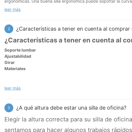
ergonómicas. Una buena silla ergonómica puede soportar la curvatu
sentarse gracias a su diseño científico. En entornos de oficina, e
leer más
sentarse, aumentar la eficiencia laboral y proteger la salud de la 
¿Características a tener en cuenta al comprar s
2
¿Características a tener en cuenta al co
Soporte lumbar
Ajustabilidad
Girar
Materiales
leer más
¿A qué altura debe estar una silla de oficina?
3
Elegir la altura correcta para su silla de ofic
sentamos para hacer algunos trabajos rápidos a