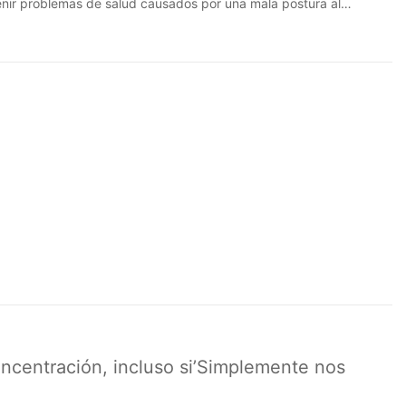
nir problemas de salud causados ​​por una mala postura al
 en una herramienta importante para mejorar la postura al
 concentración, incluso si’Simplemente nos