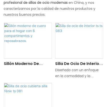
profesional de sillas de ocio
modernas
en China, y nos
caracterizamos por la calidad de nuestros productos y
nuestros buenos precios.
Sillón Moderno De
Silla De Ocio De Interior
Cuero Para El Hogar
Ts Ts 083
Diseñado con un enfoque
Con 6 Compartimentos
en la comodidad y la
Y Reposabrazos.
elegancia, esta silla es
perfecta para agregar un
toque de sofisticación a su
espacio de vida interior.
Hecho a partir de materiales