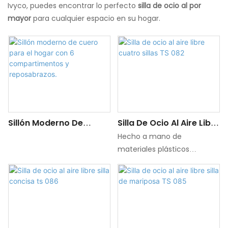
Ivyco, puedes encontrar lo perfecto
silla de ocio al por
mayor
para cualquier espacio en su hogar.
Sillón Moderno De
Silla De Ocio Al Aire Libre
Cuero Para El Hogar
Cuatro Sillas TS 082
Hecho a mano de
Con 6 Compartimentos
materiales plásticos
Y Reposabrazos.
duraderos y resistentes a la
intemperie, esta silla está
diseñada para soportar los
elementos al tiempo que
proporciona un comodidad
y estilo excepcionales. El