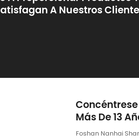
atisfagan A Nuestros Client
Concéntrese E
Más De 13 Añ
Foshan Nanhai Shang