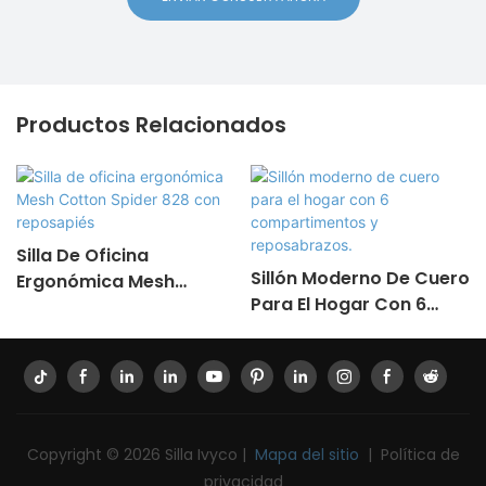
Productos Relacionados
Silla De Oficina
Sillón Moderno De Cuero
Ergonómica Mesh
Para El Hogar Con 6
Cotton Spider 828 Con
Compartimentos Y
Reposapiés
Reposabrazos.
Copyright © 2026 Silla Ivyco |
Mapa del sitio
|
Política de
privacidad