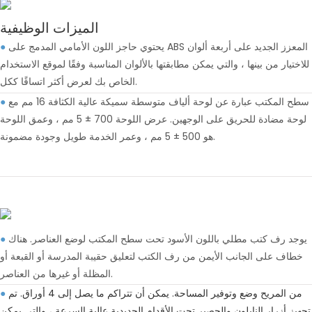
الميزات الوظيفية
يحتوي حاجز اللون الأمامي المدمج على ABS المعزز الجديد على أربعة ألوان
●
للاختيار من بينها ، والتي يمكن مطابقتها بالألوان المناسبة وفقًا لموقع الاستخدام
الخاص بك لعرض أكثر اتساقًا ككل.
سطح المكتب عبارة عن لوحة ألياف متوسطة سميكة عالية الكثافة 16 مم مع
●
لوحة مضادة للحريق على الوجهين. عرض اللوحة 700 ± 5 مم ، وعمق اللوحة
هو 500 ± 5 مم ، وعمر الخدمة طويل وجودة مضمونة.
يوجد رف كتب مطلي باللون الأسود تحت سطح المكتب لوضع العناصر. هناك
●
خطاف على الجانب الأيمن من رف الكتب لتعليق حقيبة المدرسة أو القبعة أو
المظلة أو غيرها من العناصر.
من المريح وضع وتوفير المساحة. يمكن أن تتراكم ما يصل إلى 4 أوراق. تم
●
تجهيز أزرار النايلون والحصير تحت الأقدام الحديدية عالية السرعة ، والتي يمكن