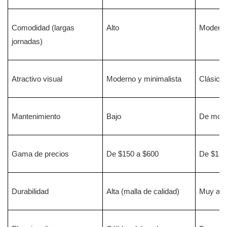
Comodidad (largas
Alto
Moderad
jornadas)
Atractivo visual
Moderno y minimalista
Clásico 
Mantenimiento
Bajo
De mode
Gama de precios
De $150 a $600
De $150
Durabilidad
Alta (malla de calidad)
Muy alta