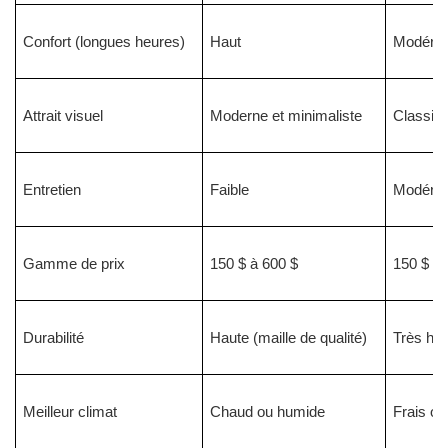
Confort (longues heures)
Haut
Modéré 
Attrait visuel
Moderne et minimaliste
Classiqu
Entretien
Faible
Modéré 
Gamme de prix
150 $ à 600 $
150 $ à 
Durabilité
Haute (maille de qualité)
Très haut
Meilleur climat
Chaud ou humide
Frais ou