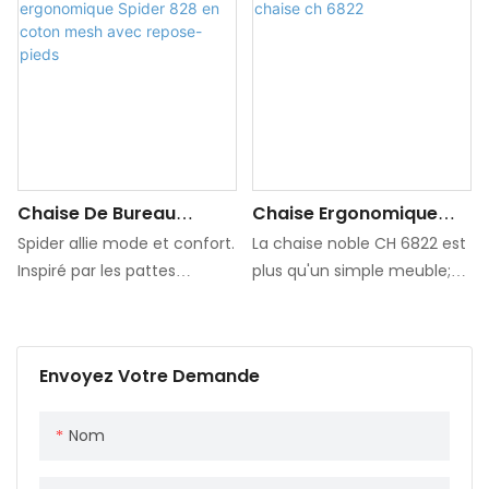
Duo Focus sur le design
ergonomique, vous
accompagnez de travailler
confortablement tous les
jours!
Chaise De Bureau
Chaise Ergonomique
Ergonomique Spider 828
Noble Chaise Ch 6822
Spider allie mode et confort.
La chaise noble CH 6822 est
En Coton Mesh Avec
Inspiré par les pattes
plus qu'un simple meuble;
Repose-Pieds
d'araignée, le designer a
C'est une expression
conçu une forme simple et
artistique d'élégance et de
puissante, ainsi qu'une
confort. Son cadre
Envoyez Votre Demande
conception fonctionnelle,
méticuleusement conçu
confortable et pratique,
présente une
pour vous permettre de
compréhension approfondie
Nom
travailler efficacement au
des principes ergonomiques,
quotidien. Son design
en vous assurant de vous