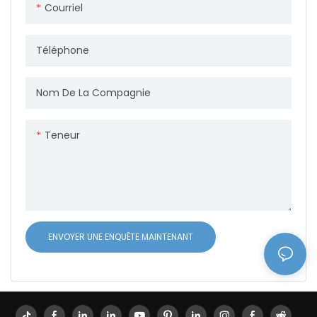
Courriel
ergonomique épouse la
asseoir confortablement
forme de votre taille et
pendant de longues
Téléphone
accompagne vos
périodes tout en
mouvements.
maintenant une posture
appropriée. La conception
Nom De La Compagnie
audacieuse de la chaise
complète tout cadre de
Teneur
bureau moderne, ajoutant
une touche de
sophistication et d'unicité à
votre espace de travail
ENVOYER UNE ENQUÊTE MAINTENANT