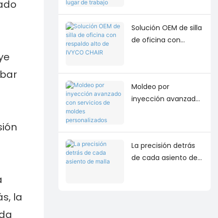
cado
adaptable para el
lugar de trabajo
Solución OEM de silla
moderno
de oficina con
respaldo alto de
ye
IVYCO CHAIR
mbar
Moldeo por
inyección avanzado
con servicios de
moldes
sión
personalizados
La precisión detrás
de cada asiento de
malla
a
s, la
da