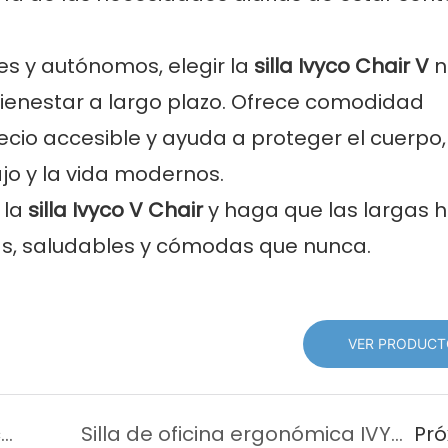
tes y autónomos, elegir la
silla Ivyco Chair V
n
 bienestar a largo plazo. Ofrece comodidad
cio accesible y ayuda a proteger el cuerpo,
jo y la vida modernos.
 la
silla Ivyco V Chair
y haga que las largas 
as, saludables y cómodas que nunca.
VER PRODUCT
Solución OEM de silla de oficina con respaldo alto de IVYCO CHAIR
Silla de oficina ergonómica IVYCO: comodidad adaptable para el lugar de trabajo moderno
Pr