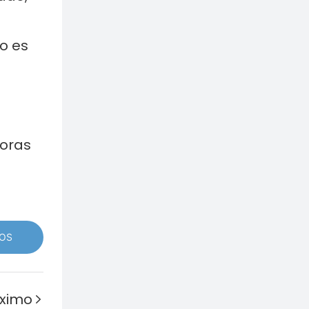
o es
horas
OS
óximo