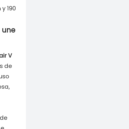
 y 190
e une
air V
es de
luso
osa,
 de
de