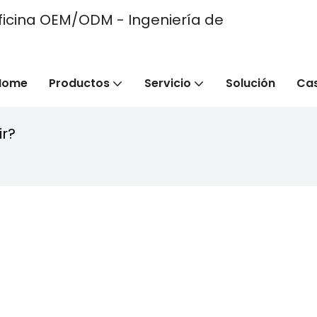
e oficina OEM/ODM - Ingeniería de
Home
Productos
Servicio
Solución
Ca
ir?