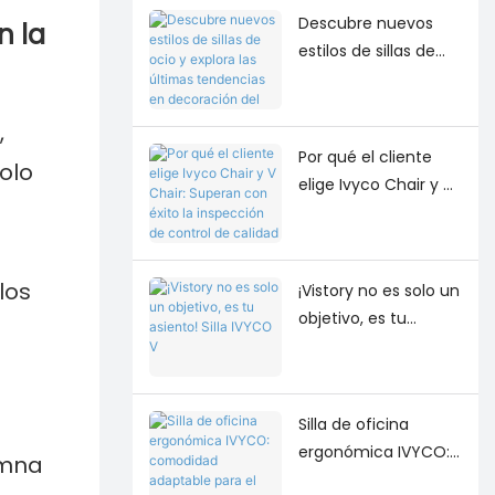
Descubre nuevos
n la
estilos de sillas de
ocio y explora las
últimas tendencias
,
en decoración del
Por qué el cliente
hogar.
olo
elige Ivyco Chair y V
a
Chair: Superan con
éxito la inspección
de control de
los
¡Vistory no es solo un
calidad en el sitio
objetivo, es tu
asiento! Silla IVYCO V
Silla de oficina
ergonómica IVYCO:
umna
comodidad