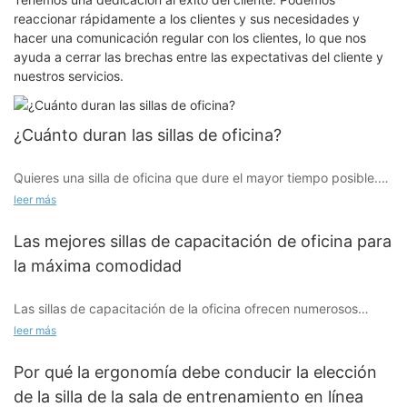
reaccionar rápidamente a los clientes y sus necesidades y
hacer una comunicación regular con los clientes, lo que nos
ayuda a cerrar las brechas entre las expectativas del cliente y
nuestros servicios.
¿Cuánto duran las sillas de oficina?
Quieres una silla de oficina que dure el mayor tiempo posible.
Con un uso regular (al menos cuatro veces por semana durante
leer más
ocho horas seguidas, dependiendo de sus necesidades
laborales), una silla de oficina de calidad debería durar entre
Las mejores sillas de capacitación de oficina para
siete y ocho años.
la máxima comodidad
Las sillas de capacitación de la oficina ofrecen numerosos
beneficios, cada uno adaptado para mejorar la comodidad y la
leer más
productividad. El soporte lumbar ajustable mejora la alineación
espinal, reduciendo la tensión de la espalda baja durante las
Por qué la ergonomía debe conducir la elección
sesiones de entrenamiento extendidas. Las sillas transpirables
de la silla de la sala de entrenamiento en línea
con respaldo de malla mantienen a los usuarios cómodos al