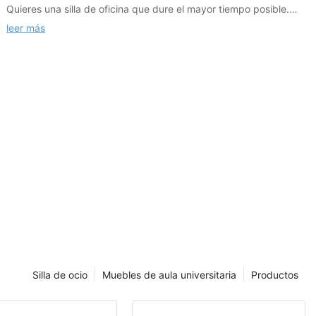
Quieres una silla de oficina que dure el mayor tiempo posible.
Con un uso regular (al menos cuatro veces por semana durante
leer más
ocho horas seguidas, dependiendo de sus necesidades
laborales), una silla de oficina de calidad debería durar entre
siete y ocho años.
Silla de ocio
Muebles de aula universitaria
Productos