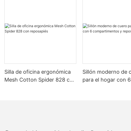
productividad
La calidad del asiento influye directamente en el compromiso y
la productividad de los estudiantes. Los asientos cómodos
mejoran el enfoque, lo que permite a los estudiantes absorber la
información de manera más efectiva. Por el contrario, los
asientos incómodos pueden conducir a distracciones, disminuir
los tramos de atención e incluso el agotamiento. Los estudios
han demostrado que los estudiantes en sillas bien diseñadas se
desempeñan mejor académicamente y retienen la información
por más tiempo.
Silla de oficina ergonómica
Sillón moderno de 
Seleccionar los tipos de silla correcta para la configuración del
Mesh Cotton Spider 828 con
para el hogar con 6
salón de entrenamiento
reposapiés
compartimentos y
Los diferentes tipos de sillas son adecuados para diversas
reposabrazos.
actividades. Las sillas de oficina ofrecen durabilidad y apoyo,
ideal para largas horas de estudio o entrada de datos. Las sillas
de tareas, con sus bases más amplias y alturas ajustables, son
perfectas para una sesión prolongada. Las sillas giratorias
proporcionan movilidad, beneficiosas para las discusiones