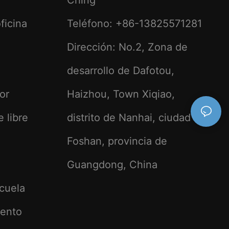
Ching
ficina
Teléfono: +86-13825571281
Dirección: No.2, Zona de
desarrollo de Dafotou,
ior
Haizhou, Town Xiqiao,
e libre
distrito de Nanhai, ciudad de
Foshan, provincia de
Guangdong, China
scuela
iento