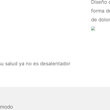
Diseño d
forma d
de dolor
n su salud ya no es desalentador
cómodo