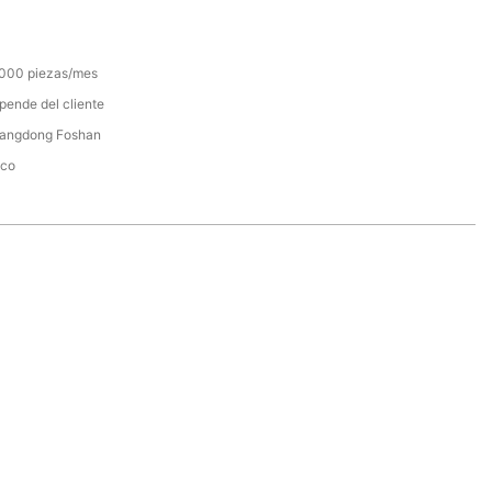
000 piezas/mes
pende del cliente
angdong Foshan
yco