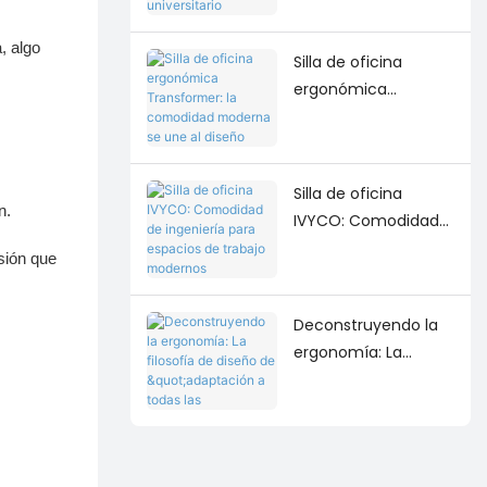
mobiliario
universitario
, algo
Silla de oficina
ergonómica
Transformer: la
comodidad
moderna se une al
Silla de oficina
diseño
n.
IVYCO: Comodidad
contemporáneo del
de ingeniería para
espacio de trabajo.
nsión que
espacios de trabajo
modernos
Deconstruyendo la
ergonomía: La
filosofía de diseño
de "adaptación a
todas las
dimensiones" detrás