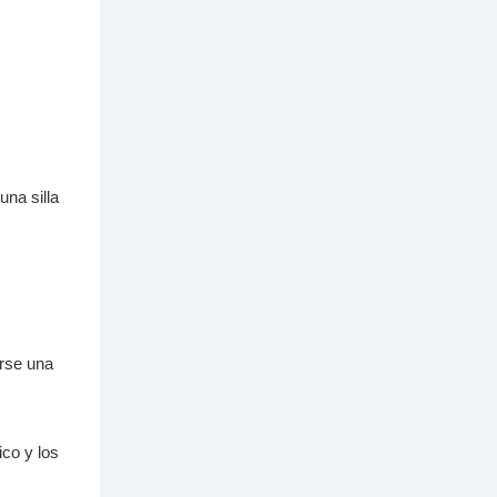
de la silla de oficina
IVYCO
una silla
irse una
ico y los