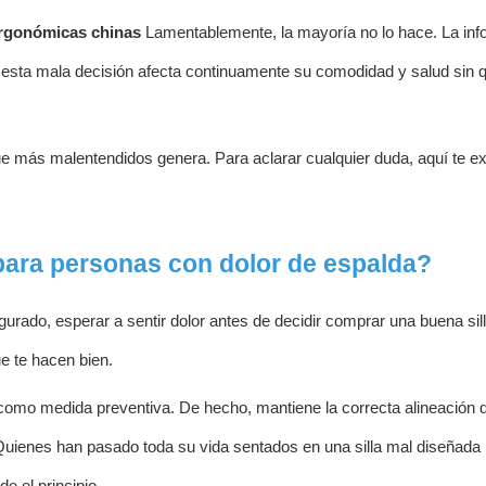
ergonómicas chinas
Lamentablemente, la mayoría no lo hace. La inf
 esta mala decisión afecta continuamente su comodidad y salud sin 
 que más malentendidos genera. Para aclarar cualquier duda, aquí te 
 para personas con dolor de espalda?
gurado, esperar a sentir dolor antes de decidir comprar una buena sil
e te hacen bien.
il como medida preventiva. De hecho, mantiene la correcta alineación d
Quienes han pasado toda su vida sentados en una silla mal diseñada
e el principio.