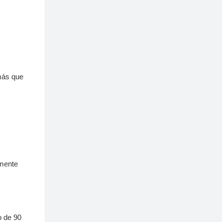
más que
lmente
o de 90