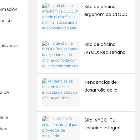
Silla de oficina
ormación
ergonómica CLOUD:
que se
donde el diseño
minimalista se une a
la comodidad diaria.
Silla de oficina
explicamos
IVYCO: Rediseñando
la experiencia de
oficina cómoda con
ajustes centrados en
Tendencias de
el usuario.
desarrollo de la
la de
industria de sillas de
oficina en China
e la
Silla IVYCO: Tu
solución integral
 han
para proyectos de