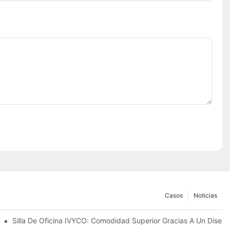
Casos
Noticias
ación A Todas Las Dimensiones" Detrás De La Silla De Oficina IVYC
Silla De Oficina IVYCO: Comodidad Superior Gracias A Un Diseño 