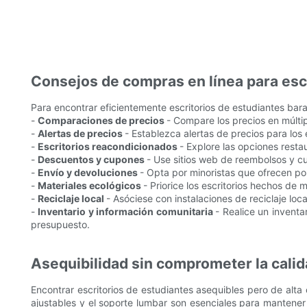
Consejos de compras en línea para esc
Para encontrar eficientemente escritorios de estudiantes barat
-
Comparaciones de precios
- Compare los precios en múlt
-
Alertas de precios
- Establezca alertas de precios para lo
-
Escritorios reacondicionados
- Explore las opciones rest
-
Descuentos y cupones
- Use sitios web de reembolsos y c
-
Envío y devoluciones
- Opta por minoristas que ofrecen pol
-
Materiales ecológicos
- Priorice los escritorios hechos de
-
Reciclaje local
- Asóciese con instalaciones de reciclaje loc
-
Inventario y información comunitaria
- Realice un inventa
presupuesto.
Asequibilidad sin comprometer la cali
Encontrar escritorios de estudiantes asequibles pero de alta 
ajustables y el soporte lumbar son esenciales para mantener