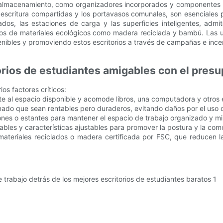
e almacenamiento, como organizadores incorporados y componentes 
 escritura compartidas y los portavasos comunales, son esenciales 
ados, las estaciones de carga y las superficies inteligentes, admi
chos de materiales ecológicos como madera reciclada y bambú. Las u
nibles y promoviendo estos escritorios a través de campañas e ince
torios de estudiantes amigables con el pres
os factores críticos:
pte al espacio disponible y acomode libros, una computadora y otr
nado que sean rentables pero duraderos, evitando daños por el uso d
ones o estantes para mantener el espacio de trabajo organizado y mi
estables y características ajustables para promover la postura y la c
 materiales reciclados o madera certificada por FSC, que reducen 