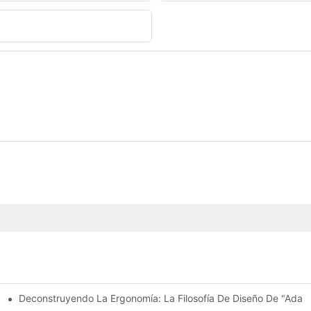
Deconstruyendo La Ergonomía: La Filosofía De Diseño De "adapt
 Cómoda Con Ajustes Centrados En El Usuario.