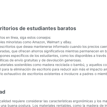
ritorios de estudiantes baratos
os en línea, siga estos consejos:
iples minoristas como Amazon, Walmart y eBay.
s escritorios que desea mantenerse informado cuando los precios cae
auradas, que ofrecen ahorros significativos mientras permanecen en 
upones específicos de los estudiantes, como los disponibles a travé
íticas de envío gratuitas y de devolución generosas.
 materiales sostenibles como madera reciclada o bambú, y aquellos co
al para la eliminación de escritorio para reducir aún más el impacto a
rio exhaustivo de escritorios existentes e involucre a padres o mie
dad
calidad requiere considerar las características ergonómicas y los ma
 una buena postura. Los materiales rentables, como la madera de i