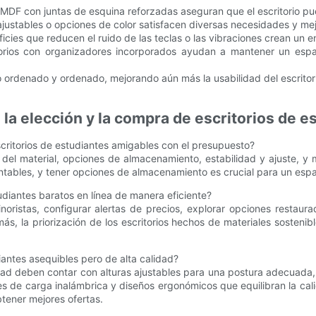
MDF con juntas de esquina reforzadas aseguran que el escritorio pue
 ajustables o opciones de color satisfacen diversas necesidades y mej
ficies que reducen el ruido de las teclas o las vibraciones crean un 
torios con organizadores incorporados ayudan a mantener un espac
o ordenado y ordenado, mejorando aún más la usabilidad del escritor
la elección y la compra de escritorios de 
escritorios de estudiantes amigables con el presupuesto?
del material, opciones de almacenamiento, estabilidad y ajuste, y m
entables, y tener opciones de almacenamiento es crucial para un espa
diantes baratos en línea de manera eficiente?
oristas, configurar alertas de precios, explorar opciones restaur
ás, la priorización de los escritorios hechos de materiales sostenib
iantes asequibles pero de alta calidad?
lidad deben contar con alturas ajustables para una postura adecua
es de carga inalámbrica y diseños ergonómicos que equilibran la cali
tener mejores ofertas.