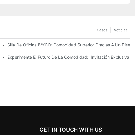
Casos
Noticias
ación A Todas Las Dimensiones" Detrás De La Silla De Oficina IVYC
Silla De Oficina IVYCO: Comodidad Superior Gracias A Un Diseño 
 De Trabajo Con Un Diseño Centrado En El Usuario.
Experimente El Futuro De La Comodidad: ¡Invitación Exclusiva 
GET IN TOUCH WITH US