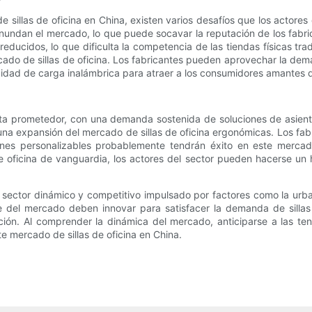
illas de oficina en China, existen varios desafíos que los actores d
 inundan el mercado, lo que puede socavar la reputación de los fabr
s reducidos, lo que dificulta la competencia de las tiendas físicas t
ado de sillas de oficina. Los fabricantes pueden aprovechar la dema
idad de carga inalámbrica para atraer a los consumidores amantes d
esenta prometedor, con una demanda sostenida de soluciones de asi
 una expansión del mercado de sillas de oficina ergonómicas. Los fa
ones personalizables probablemente tendrán éxito en este mercad
de oficina de vanguardia, los actores del sector pueden hacerse un
n sector dinámico y competitivo impulsado por factores como la urb
e del mercado deben innovar para satisfacer la demanda de sillas 
ión. Al comprender la dinámica del mercado, anticiparse a las ten
e mercado de sillas de oficina en China.