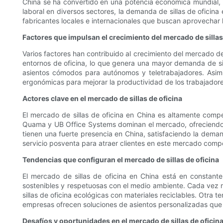
China se ha convertido en una potencia económica mundial, l
laboral en diversos sectores, la demanda de sillas de oficin
fabricantes locales e internacionales que buscan aprovechar 
Factores que impulsan el crecimiento del mercado de sillas
Varios factores han contribuido al crecimiento del mercado d
entornos de oficina, lo que genera una mayor demanda de sil
asientos cómodos para autónomos y teletrabajadores. Asimism
ergonómicas para mejorar la productividad de los trabajadore
Actores clave en el mercado de sillas de oficina
El mercado de sillas de oficina en China es altamente comp
Quama y UB Office Systems dominan el mercado, ofreciendo u
tienen una fuerte presencia en China, satisfaciendo la deman
servicio posventa para atraer clientes en este mercado compe
Tendencias que configuran el mercado de sillas de oficina
El mercado de sillas de oficina en China está en constante 
sostenibles y respetuosas con el medio ambiente. Cada vez m
sillas de oficina ecológicas con materiales reciclables. Otra t
empresas ofrecen soluciones de asientos personalizadas que 
Desafíos y oportunidades en el mercado de sillas de oficin