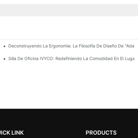
Deconstruyendo La Ergonomía: La Filosofía De Diseño De "adapt
 Cómoda Con Ajustes Centrados En El Usuario.
onomía Del Transporte De Sillas De Oficina.
Silla De Oficina IVYCO: Redefiniendo La Comodidad En El Lugar
ICK LINK
PRODUCTS