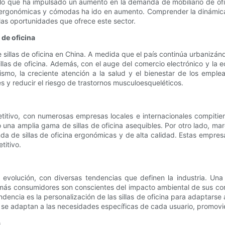
o que ha impulsado un aumento en la demanda de mobiliario de oficin
a ergonómicas y cómodas ha ido en aumento. Comprender la dinámica 
las oportunidades que ofrece este sector.
 de oficina
e sillas de oficina en China. A medida que el país continúa urbanizá
las de oficina. Además, con el auge del comercio electrónico y la 
o, la creciente atención a la salud y el bienestar de los emplead
s y reducir el riesgo de trastornos musculoesqueléticos.
etitivo, con numerosas empresas locales e internacionales compit
na amplia gama de sillas de oficina asequibles. Por otro lado, mar
da de sillas de oficina ergonómicas y de alta calidad. Estas empre
titivo.
evolución, con diversas tendencias que definen la industria. Una 
ás consumidores son conscientes del impacto ambiental de sus compr
endencia es la personalización de las sillas de oficina para adaptarse 
se adaptan a las necesidades específicas de cada usuario, promovie
a