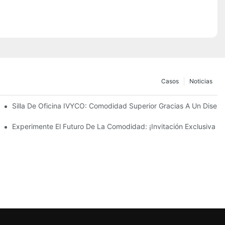
Casos
Noticias
ación A Todas Las Dimensiones" Detrás De La Silla De Oficina IVYC
Silla De Oficina IVYCO: Comodidad Superior Gracias A Un Diseño 
 De Trabajo Con Un Diseño Centrado En El Usuario.
Experimente El Futuro De La Comodidad: ¡Invitación Exclusiva 