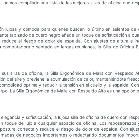
, hemos compilado una lista de las mejores sillas de oficina con res
ón lujosa y cómoda para quienes buscan lo último en asientos de o
nte tapizado de cuero negro añade un toque de sofisticación a cual
 reduce el riesgo de dolor de espalda. Con ajustes de altura e inc
 computadora o sentado en largas reuniones, la Silla de Oficina 
en sus sillas de oficina, la Silla Ergonómica de Malla con Respaldo 
ción del aire y previene la acumulación de calor, manteniéndote fres
omodidad óptima y reducir la tensión en el cuello y la espalda. Co
uerpo. La Silla Ergonómica de Malla con Respaldo Alto es una opció
legancia y sofisticación, la lujosa silla de oficina de cuero con resp
un toque de lujo a cualquier espacio de oficina. Los reposabrazo
tura correcta y reduce el riesgo de dolor de espalda. Con ajustes
amadas de negocios importantes o redactando documentos importante