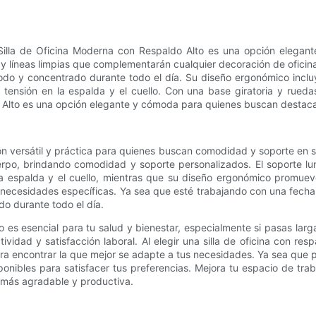
lla de Oficina Moderna con Respaldo Alto es una opción elegante 
 líneas limpias que complementarán cualquier decoración de oficina.
modo y concentrado durante todo el día. Su diseño ergonómico incl
a tensión en la espalda y el cuello. Con una base giratoria y rue
o Alto es una opción elegante y cómoda para quienes buscan destacar
ón versátil y práctica para quienes buscan comodidad y soporte en su
po, brindando comodidad y soporte personalizados. El soporte lu
la espalda y el cuello, mientras que su diseño ergonómico promueve
necesidades específicas. Ya sea que esté trabajando con una fecha lím
o durante todo el día.
lto es esencial para tu salud y bienestar, especialmente si pasas la
vidad y satisfacción laboral. Al elegir una silla de oficina con re
 para encontrar la que mejor se adapte a tus necesidades. Ya sea que p
ibles para satisfacer tus preferencias. Mejora tu espacio de traba
 más agradable y productiva.