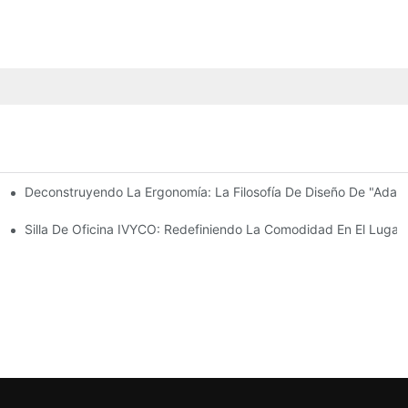
Deconstruyendo La Ergonomía: La Filosofía De Diseño De "adapt
 Cómoda Con Ajustes Centrados En El Usuario.
onomía Del Transporte De Sillas De Oficina.
Silla De Oficina IVYCO: Redefiniendo La Comodidad En El Lugar