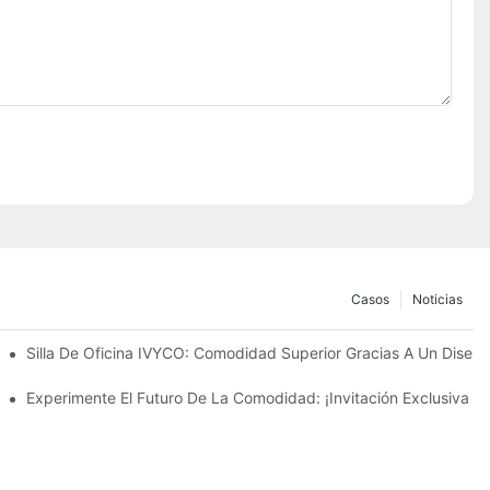
Casos
Noticias
ación A Todas Las Dimensiones" Detrás De La Silla De Oficina IVYC
Silla De Oficina IVYCO: Comodidad Superior Gracias A Un Diseño 
 De Trabajo Con Un Diseño Centrado En El Usuario.
Experimente El Futuro De La Comodidad: ¡Invitación Exclusiva 