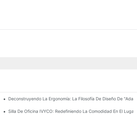
Deconstruyendo La Ergonomía: La Filosofía De Diseño De "adapt
 Cómoda Con Ajustes Centrados En El Usuario.
onomía Del Transporte De Sillas De Oficina.
Silla De Oficina IVYCO: Redefiniendo La Comodidad En El Lugar