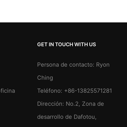
GET IN TOUCH WITH US
Persona de contacto: Ryon
Ching
ficina
Teléfono: +86-13825571281
Dirección: No.2, Zona de
desarrollo de Dafotou,