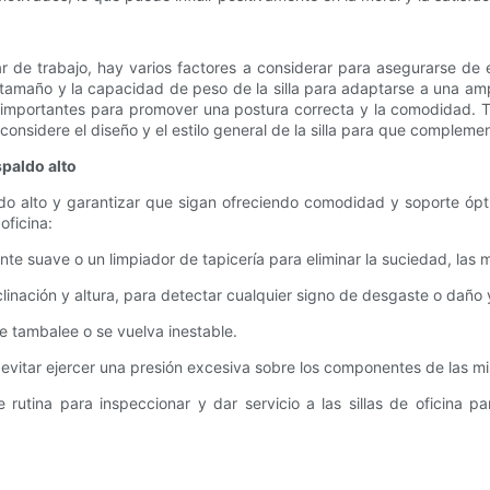
gar de trabajo, hay varios factores a considerar para asegurarse de
l tamaño y la capacidad de peso de la silla para adaptarse a una amp
n importantes para promover una postura correcta y la comodidad. Ta
onsidere el diseño y el estilo general de la silla para que complement
spaldo alto
paldo alto y garantizar que sigan ofreciendo comodidad y soporte óp
oficina:
ente suave o un limpiador de tapicería para eliminar la suciedad, las
nclinación y altura, para detectar cualquier signo de desgaste o daño
 se tambalee o se vuelva inestable.
 a evitar ejercer una presión excesiva sobre los componentes de las m
utina para inspeccionar y dar servicio a las sillas de oficina p