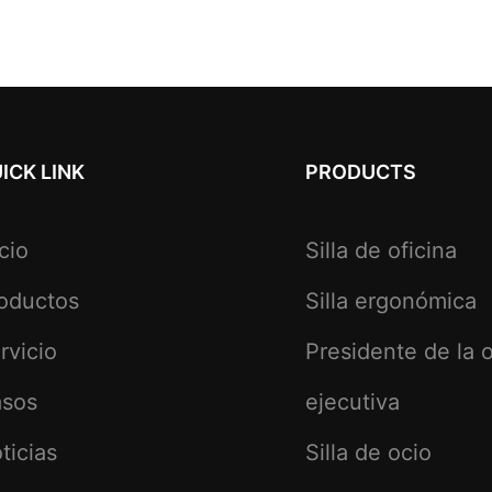
ICK LINK
PRODUCTS
icio
Silla de oficina
oductos
Silla ergonómica
rvicio
Presidente de la o
sos
ejecutiva
ticias
Silla de ocio