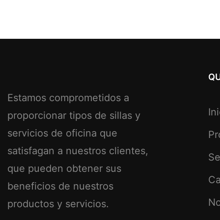
QU
Estamos comprometidos a
In
proporcionar tipos de sillas y
servicios de oficina que
Pr
satisfagan a nuestros clientes,
Se
que pueden obtener sus
Ca
beneficios de nuestros
No
productos y servicios.