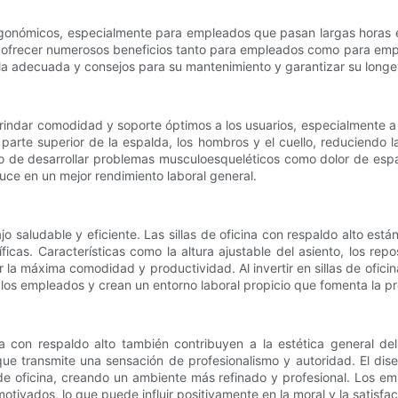
nómicos, especialmente para empleados que pasan largas horas en s
uede ofrecer numerosos beneficios tanto para empleados como para emp
silla adecuada y consejos para su mantenimiento y garantizar su long
brindar comodidad y soporte óptimos a los usuarios, especialmente a
a parte superior de la espalda, los hombros y el cuello, reduciendo
o de desarrollar problemas musculoesqueléticos como dolor de esp
uce en un mejor rendimiento laboral general.
 saludable y eficiente. Las sillas de oficina con respaldo alto est
íficas. Características como la altura ajustable del asiento, los re
 la máxima comodidad y productividad. Al invertir en sillas de ofici
s empleados y crean un entorno laboral propicio que fomenta la prod
a con respaldo alto también contribuyen a la estética general del
o que transmite una sensación de profesionalismo y autoridad. El dise
o de oficina, creando un ambiente más refinado y profesional. Los 
ivados, lo que puede influir positivamente en la moral y la satisfac