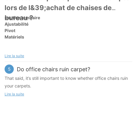
lors de l&39;achat de chaises de
bureau ?
soutien lombaire
Ajustabilité
Pivot
Matériels
Lire la suite
Do office chairs ruin carpet?
5
That said, it’s still important to know whether office chairs ruin
your carpets.
Lire la suite