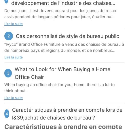
développement de l'industrie des chaises
ergonomiques
De nos jours, il est devenu courant pour les jeunes de rester
assis pendant de longues périodes pour jouer, étudier ou
travailler, ce qui a progressivement accru la demande de
Lire la suite
chaises ergonomiques. Grâce à une conception scientifique,
une bonne chaise ergonomique soutient la courbure de la
Cas personnalisé de style de bureau public
2
colonne vertébrale, réduit la pression dorsale et prévient les
“Ivyco” Brand Office Furniture a vendu des chaises de bureau à
problèmes de santé liés à une mauvaise posture assise. Au
de nombreux pays et régions du monde, et de nombreux
bureau, à l'étude et à la maison, les chaises ergonomiques sont
bureaux modernes ont installé nos chaises de bureau. Nous
Lire la suite
progressivement devenues un outil essentiel pour améliorer la
personnalisons la couleur du maillage uniforme en fonction des
posture assise, optimiser l'efficacité au travail et préserver la
besoins des clients et faisons correspondre le style global, afin
What to Look for When Buying a Home
santé de la colonne vertébrale.
3
que l'ensemble du bureau soit égalé à l'ensemble, le style est
Office Chair
unifié et que le professionnalisme soit présenté.
When buying an office chair for your home, there is a lot to
think about
Lire la suite
Caractéristiques à prendre en compte lors de
4
l&39;achat de chaises de bureau ?
Caractéristiques à prendre en compte