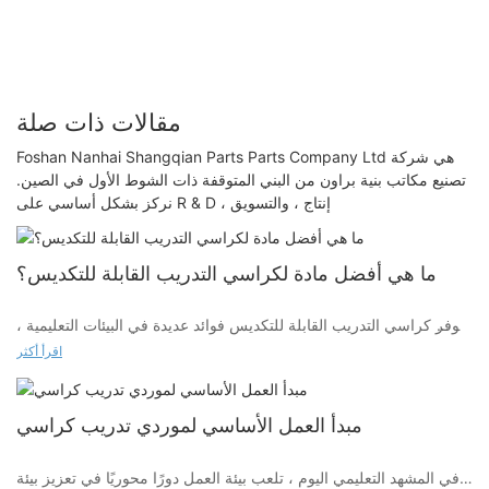
مقالات ذات صلة
Foshan Nanhai Shangqian Parts Parts Company Ltd هي شركة
تصنيع مكاتب بنية براون من البني المتوقفة ذات الشوط الأول في الصين.
نركز بشكل أساسي على R & D ، إنتاج ، والتسويق
ما هي أفضل مادة لكراسي التدريب القابلة للتكديس؟
توفر كراسي التدريب القابلة للتكديس فوائد عديدة في البيئات التعليمية ،
مما يجعلها مكونًا حيويًا من الفصول الدراسية الحديثة وغرف التدريب.
اقرأ أكثر
فوائد كراسي التدريب القابلة للتكديس في البيئات التعليمية
مبدأ العمل الأساسي لموردي تدريب كراسي
توفر كراسي التدريب القابلة للتكديس عدة مزايا في البيئات التعليمية:
-
في المشهد التعليمي اليوم ، تلعب بيئة العمل دورًا محوريًا في تعزيز بيئة
متانة