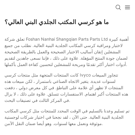
ما هو كرسي المكتب الجلدي البني العالي؟
تعلق شركة Foshan Nanhai Shangqian Parts Parts Ltd أهمية كبيرة
لاختبار ومراقبة كرسي المكاتب الجلدية البنية العالية. نطلب من جميع
المشغلين إتقان أساليب الاختبار الصحيحة والعمل بالطريقة الصحيحة
لضمان جودة المنتج المؤهلة. علاوة على ذلك ، فإننا نسعى جاهدين لتقديم
أدوات اختبار أكثر تقدمًا ومريحة للمشغلين لتحسين كفاءة العمل بأكملها.
كانت المنتجات المتجهة مثل منتجات كرسي Ivyco تتجاوز المبيعات
لسنوات عديدة. يتغير الاتجاه الصناعي باستمرار ، لكن مبيعات هذه
المنتجات لا تظهر أي علامة على التباطؤ. في كل معرض دولي ، دفعت
هذه المنتجات أكبر اهتمام. الاستفسارات تتسلق. علاوة على ذلك ، لا يزال
في المركز الثالث في تصنيفات البحث.
تم تسليم وعدنا بالتسليم في الوقت المحدد للمنتجات مثل كرسي المكاتب
الجلدية البنية العالية. حتى الآن ، لقد نجحنا في اختيار شركات لوجستية
موثوقة ونعمل معها لسنوات. وهو أيضا ضمان النقل الآمن.