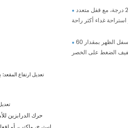
: يميل مسند الظهر بزاوية 23 درجة، مع قفل متعدد
●
يمكن رفع أو خفض وسادة أسفل الظهر بمقدار 60
●
تعديل ارتفاع المقعد:
تعديل
حرك الدرابزين للأ
استرخِ، واكتب، أو افع