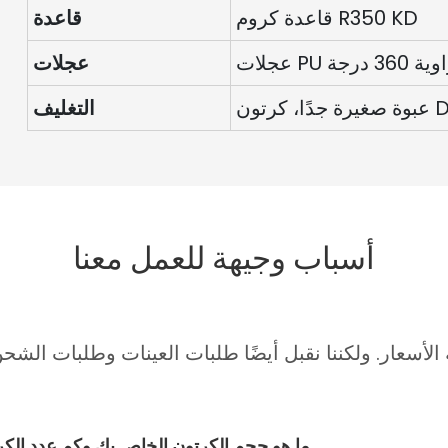
قاعدة كروم R350 KD
قاعدة
ية 360 درجة
عجلات
كرتون D=D
التغليف
أسباب وجيهة للعمل معنا
لأسعار. ولكننا نقبل أيضًا طلبات العينات وطلبات الشحن
ما هو حجم الكرتون الخاص بك وكم عدد الكراسي التي يمك