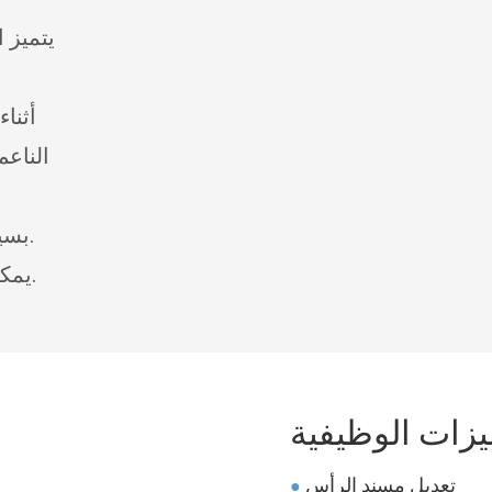
يتميز 
أثنا
الناعم
بسيط وأنيق، كل شيء ينضح بفلسفة تصميم حسية ومريحة.
يمكنها التحرك بحرية ومرونة، بعجلات مقاومة للتآكل وهادئة.
يزات الوظيفية
تعديل مسند الرأس
●