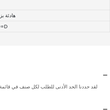
عجلات PU هادئة بزاو
عبوة صغيرة جدًا، 
لقد حددنا الحد الأدنى للطلب لكل صنف في قائمة ا