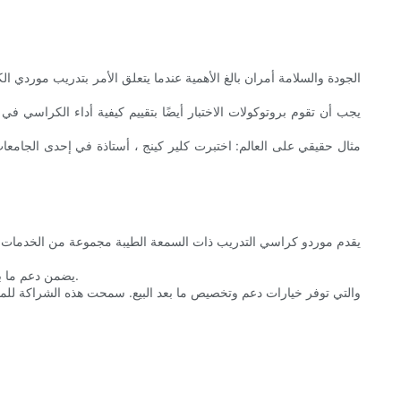
الجودة والسلامة أمران بالغ الأهمية عندما يتعلق الأمر بتدريب موردي ا
يجب أن تقوم بروتوكولات الاختبار أيضًا بتقييم كيفية أداء الكرا
مثال حقيقي على العالم: اختبرت كلير كينج ، أستاذة في إحدى الجامع
يقدم موردو كراسي التدريب ذات السمعة الطيبة مجموعة من الخدمات الت
يضمن دعم ما بعد البيع أن تظل الكراسي متينة وآمنة بمرور الوقت. تتيح خيارات التخصيص للمؤسسات تخصيص كراسي لاحتياجاتها المحددة ، وتعزيز الراحة والوظائف.