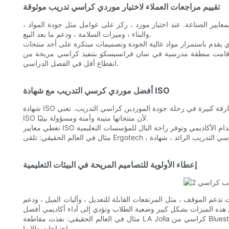
تقييم مراجعات العملاء لاختيار موردي كراسي تدريب موثوقة
عايير الصناعة. عند اختيار مورد ، ركز على عوامل مثل جودة المواد ،
والبناء ، وميزات السلامة ، ودعم ما بعد البيع.
رانسيسكو بتنفيذ كراسي مريحة من Ergoflex وأبلغت عن تحسن ملحوظ في سلوك الطالب والمشاركة. كانت الكراسي مريحة للغاية ودائمة ، مما أدى إلى
انقطاع أقل في الفصل الدراسي.
أفضل موردي كرسي التدريب مع شهادة ISO
شهادة ISO هي علامة فارقة كبيرة في رحلة جودة الموردين كراسي التدريب. تعني ISO التنظيم الدولي للتوحيد وتضمن أن المنتجات تلبي الجودة الصارمة والسلامة والمعايير البيئية. تفضل المؤسسات التعليمية المعتمدة من
ISO لأن منتجاتها متينة وآمنة ومسؤولة بيئيًا.
إعطاء الأولوية للتصاميم المريحة في البيئات التعليمية
عم الموقف ، مثل المرتفعات القابلة للتعديل ، وآليات الميل ، ودعم
مثال في العالم الحقيقي: نفذت مقاطعة LA Jolla كراسي من Bluestar Furniture وأبلغت عن تحسن ملحوظ في سلوك الطالب والمشاركة. سمحت التصميمات القابلة للتخصيص للمنطقة باختيار الكراسي التي تناسب
احتياجات طلابها.