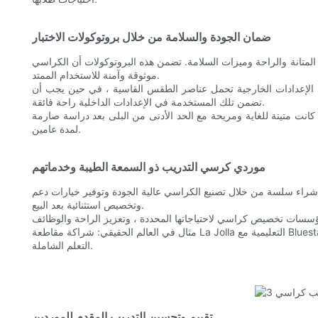
ضمان الجودة والسلامة من خلال بروتوكولات الاختبار
ك المتانة والراحة وميزات السلامة. تضمن هذه البروتوكولات أن الكراسي
موثوقة وآمنة للاستخدام الممتد.
 الإعدادات الخارجية تحمل عناصر الطقس القاسية ، في حين يجب أن
تضمن تلك المستخدمة في الإعدادات الداخلية راحة فائقة.
نت متينة للغاية ومريحة مع الحد الأدنى من البلى بعد دراسة صارمة
لمدة عامين.
موردي كرسي التدريب ذو السمعة الطيبة وخدماتهم
 شراء سلسة من خلال تصنيع الكراسي عالية الجودة وتوفير خيارات دعم
وتخصيص استثنائية بعد البيع.
مثال في العالم الحقيقي: شراكة مقاطعة La Jolla التعليمية مع Bluestar Furniture ، والتي توفر خيارات دعم وتخصيص ما بعد البيع. سمحت هذه الشراكة للمقاطعة باختيار الكراسي التي تناسب احتياجات طلابها وتعزيز بيئة
التعلم الشاملة.
تقييم وتحسين التدريب المقدم للموردين