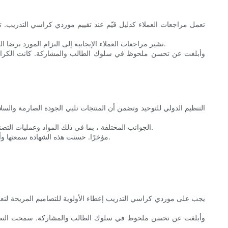
تعمل مراجعات العملاء كدليل قيّم عند تقييم موردي كراسي التدريب. تو
على سبيل المثال ، من المرجح أن يفضل المورد الذي يقدم باستمرار مواد عالية الجودة وتصميمات مبتكرة على أحد منتجات Subpar. تشير مراجعات العملاء الإيجابية إلى التزام المورد برضا العملاء وموثوقيتهم.
تغطي معايير ISO الجوانب المختلفة ، بما في ذلك المواد وعمليات التصنيع والتوافق البيئي. هذه المعايير تضمن أن الكراسي تفي بالمعايير العالية للاستخدام الأكاديمي وتوفر راحة البال للمؤسسات التعليمية.
مثال في العالم الحقيقي: تلقى Ergotech ، مورد كرسي التدريب الرائد ، شهادة ISO مؤخرًا. حسنت هذه الشهادة سمعتها وأدت إلى زيادة المبيعات والثقة من العديد من الجامعات والمدارس.
يجب على موردي كراسي التدريب إعطاء الأولوية للتصاميم المريحة لتعز