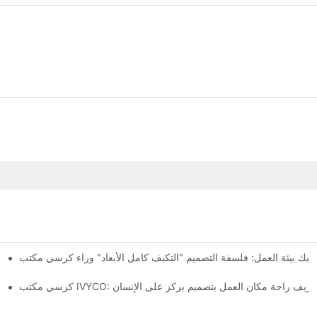
كرسي مكتب IVYCO: إعادة 
ب IVYCO: إعادة تعريف راحة مكان العمل بتصميم يركز على الإنسان
كرسي مكتب IVYCO: تغليف بحجم 0.1 متر مكعب - إعادة تعريف اقتصاديات نقل كراسي المكاتب