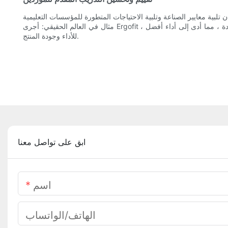
مثال في العالم الحقيقي: أجرى Ergofit ، وهو مورد كرسي التدريب ، مسحًا داخليًا لتقييم فعالية برامج التدريب الخاصة بهم. أبرز المسح المجالات للتحسين وأدى إلى إدخال وحدات تدريب جديدة ، مما أدى إلى أداء أفضل
للأداء وجودة المنتج.
ابق على تواصل معنا
اسم
الهاتف/الواتساب