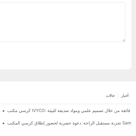
أخبار
حالات
ي مكتب IVYCO: راحة فائقة من خلال تصميم علمي ومواد صديقة للبيئة
تفكيك بيئة العمل: فلسفة التصميم "التكيف كامل الأبعاد" وراء كرسي مكتب IVYCO
كرسي مكت