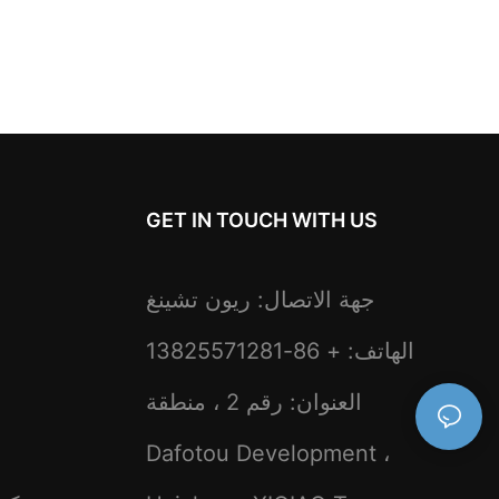
GET IN TOUCH WITH US
جهة الاتصال: ريون تشينغ
الهاتف: + 86-13825571281
العنوان: رقم 2 ، منطقة
Dafotou Development ،