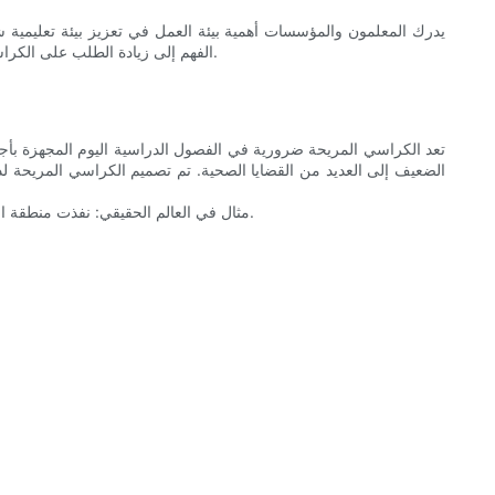
يدرك المعلمون والمؤسسات أهمية بيئة العمل في تعزيز بيئة تعليمية 
الفهم إلى زيادة الطلب على الكراسي المريحة المصممة لصالح البيئات التعليمية. يجب أن يكون الموردون متناغمين بهذه المتطلبات المتطورة ، حيث يقدمون منتجات وظيفية وآمنة ودائمة.
تعد الكراسي المريحة ضرورية في الفصول الدراسية اليوم المجهزة بأجهزة
الضعيف إلى العديد من القضايا الصحية. تم تصميم الكراسي المريحة لد
مثال في العالم الحقيقي: نفذت منطقة المدارس العامة المحلية في سياتل ، واشنطن ، كراسي مريحة وأبلغت عن انخفاض كبير في شكاوى الطلاب حول عدم الراحة وتحسين مشاركة الفصل.