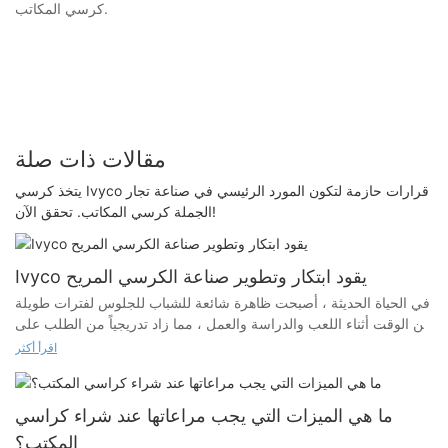
كرسي المكاتب.
مقالات ذات صلة
يتخذ كرسي Ivyco قرارات حازمة لتكون المورد الرئيسي في صناعة تجار
الجملة كرسي المكاتب. تحقق الآن!
Ivyco يقود ابتكار وتطوير صناعة الكرسي المريح
في الحياة الحديثة ، أصبحت ظاهرة شائعة للشباب للجلوس لفترات طويلة
من الوقت أثناء اللعب والدراسة والعمل ، مما زاد تدريجياً من الطلب على
الكراسي المريحة. يمكن أن يدعم كرسي مريح جيد منحنى العمود الفقري
اقرأ أكثر
، ويقلل من ضغط الظهر ، ويمنع المشكلات الصحية الناجمة عن ضعف
وضعية الجلوس من خلال التصميم العلمي. في المكتب والدراسة والبيئات
المنزلية ، أصبحت الكراسي المريحة تدريجياً أداة مهمة لتحسين وضعية
ما هي الميزات التي يجب مراعاتها عند شراء كراسي
الجلوس ، وتحسين كفاءة العمل ، وحماية صحة العمود الفقري
المكتب؟