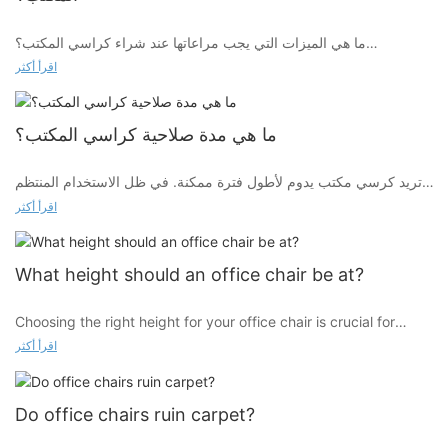
ما هي الميزات التي يجب مراعاتها عند شراء كراسي المكتب؟
اقرأ أكثر
دعم أسفل الظهر
ما هي مدة صلاحية كراسي المكتب؟
قابلية التعديل
تريد كرسي مكتب يدوم لأطول فترة ممكنة. في ظل الاستخدام المنتظم
(أربع مرات على الأقل في الأسبوع لمدة ثماني ساعات في المرة الواحدة،
اقرأ أكثر
اعتمادًا على متطلبات عملك)، يجب أن يستمر كرسي المكتب عالي الجودة
قطب
ما بين سبع إلى ثماني سنوات.
What height should an office chair be at?
مواد
Choosing the right height for your office chair is crucial for
comfort, posture, and focus, even if you’re just sitting at it to do
اقرأ أكثر
a few quick jobs at the end of the day
Do office chairs ruin carpet?