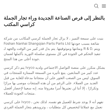
بالنظر إلى فرص الصناعة الجديدة وراء تجار الجملة
كراسي المكتب
بنيت على سمعة التميز ، لا يزال تجار الجملة كرسي المكاتب من شركة
Foshan Nanhai Shangqian Parts Parts Ltd شائعة بسبب جودتها
ومتانتها وموثوقيتها. يتم بذل قدر كبير من الوقت والجهد لـ R & D. ويتم
تنفيذ التحكم في الجودة في كل مستوى سلسلة التوريد بأكملها لضمان
جودة أعلى من هذا المنتج.
يتم ذكر كرسي Ivyco بشكل متكرر على منصة التواصل الاجتماعي ولديه
عدد كبير من المتابعين. ينبع تأثيره من السمعة الممتازة للمنتجات في
السوق. ليس من الصعب العثور على أن منتجاتنا مدعاة للغاية من قبل
العديد من العملاء. على الرغم من أن هذه المنتجات موصى بها مرارًا
وتكرارًا ، إلا أننا لن نعتبرها أمرا مفروغا منه. إنه سعينا لإحضار أفضل
منتجات الجودة للعملاء.
على كرسي Ivyco ، نفهم أنه لا يوجد شرط للعميل هو نفسه. لذلك نحن
نعمل مع عملائنا لتخصيص كل متطلبات ، وتزويدهم بتجار الجملة الفردي