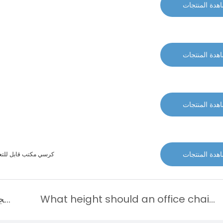
هدة المنتجات
هدة المنتجات
هدة المنتجات
هدة المنتجات
كرسي مكتب قابل للتعد
What height should an office chair be at?
ما هي الميزات التي يجب مراعاتها عند شراء كراسي المكتب؟