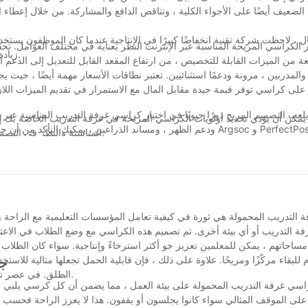
لضعيف أيضًا على الأجواء الكلية ، وتناقص الدافع والمشاركة. من خلال إعطاء الأ
ل ، لاحظت شركة تقنية انخفاضًا كبيرًا في الإنتاجية عندما كان الموظفون يست
ر الكراسي المريحة المناسبة عبر الإنترنت النظر بعناية في مختلف العوامل. ت
زيادة فورية بنسبة 10 ٪ في الإنتاجية وانخفاض بنسبة 20 ٪ في شكاوى الموظفين.
على كراسي توفر قيمة جيدة مقابل المال مع الاستمرار في تقديم الميزات اللاز
لعب التصميم المريح دورًا حيويًا في اختيار كراسي غرفة التدريب المناسبة عبر ا
يمكن أن يؤدي تحديد أولويات الكراسي المريحة في غرفة التدريب الخاصة بك إل
ودعم الظهر ، ومساند الذراعين ، يمكنك التأكد من أن جلسات التدريب 
المناسبة والنظر في التصميم الكلي للمساحة ، يمكنك إنشاء بيئة تدعم كل من بيئة العمل وأهداف الأداء.
سي المريحة المصممة لتلبية الاحتياجات الفريدة للمستخدمين ، مما يسهل العثو
التدريب بشكل كبير على فوائد الكراسي المريحة. من خلال النظر في عوامل مث
لإنتاجية. في النهاية ، من خلال اختيار الكراسي المريحة المناسبة ، يمكنك إنش
لتدريب المحمولة هي ثورة في كيفية تعامل المؤسسات التعليمية مع الراحة والكفا
فة التدريب أو أي بيئة أخرى. تم تصميم هذه الكراسي مع وضع الطلاب في الاعتبا
ساحاتهم ، يمكن للمعلمين تعزيز جو أكثر استرخاءً وإنتاجية. سواء كان الطلاب 
م للبقاء مركّزًا ومريحًا. علاوة على ذلك ، فإن قابلية الحمل تجعلها مثالية لل
جو
الطلق. في عصر تكون فيه المشاركة أساسية ، تثبت الكراسي المحمولة أنها رصيد لا تقدر بثمن.
سي غرفة التدريب المحمولة على بيئة العمل ، مما يضمن أن كل كرسي يلبي احت
 على الموقف المثالي سواء كانوا يجلسون أو يقفون. هذا لا يعزز الراحة فحسب ،