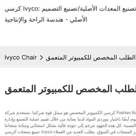
كرسي Ivyco: مصنع كراسي المكاتب المتخصص في تصنيع المعدات الأصلية/تصنيع التصميم
الأصلي - هندسة الراحة والإنتاجية
الطلب المخصص للكمبيوتر المتعمق
Ivyco Chair
لطلب المخصص للكمبيوتر المتعمق
كرسي الكمبيوتر المخصص هو ممثل قوة شركتنا. تستخدم شركة Foshan Nanhai Shangqian Parts Parts Ltd فقط أحدث ممارسات الإنتاج وتكنولوجيا الإنتاج الداخلية
أيضًا باختيار موردي المواد لدينا بعناية من خلال تقييم عملية التصنيع وإدارة
جميع منتجات كرسي Ivyco مدح من قبل العملاء. بفضل جهود موظفينا الجاد والاستثمارات الكبيرة في أحدث التقنيات ، تبرز المنتجات في السوق. يطلب العديد من العملاء