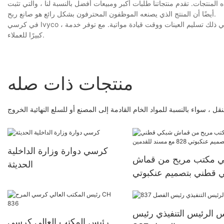
المنتجات. تقدم منتجاتنا طلبات أكبر ومبيعات أفضل بالنسبة لنا ، والتي تثبت
أيضًا أن المنتج الذي يصنعه الموظفون المحترفون بشكل رائع هو صانع ربح.
في كرسي Ivyco ، نقدم خدمات مختلفة على كرسي الكمبيوتر المخصص بما في ذلك تسليم العينات ووقت قيادة مواتية. مع توفر خدمة OEM و ODM ، فإننا نقدم أيضًا موكًا
كبيرًا للعملاء.
منتجات ذات صله
ل ، سواء بالنسبة للمواد الخام القادمة إلى المصنع أو للسلع النهائية الخروج
كرسي دوارة وزارة الداخلية
 مكتب مريح من قماش
الحديثة
 قطني بتصميم عنكبوتي
828 مع مسند للقدمين
 الرئيس التنفيذي رئيس
رئيس المكتب العالي كرسي