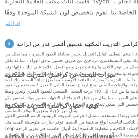
قامت أثاث مكتب العلامة التجارية "Ivyco" ببيع كراسي المكاتب للعديد من البلدان والمناطق في جميع أنحاء العالم ،
يمكن أن تخلق بيئة مريحة ومريحة للعملاء.
لخاصة بنا. نقوم بتخصيص لون الشبكة الموحدة وفقًا
ب بأكمله مع الكل ، ويتم توحيد الأسلوب ، ويتم تقديم
ل هذه الخدمات المخصصة الحميمة ، وترغب أيضًا في
اقرأ أكثر
الاحترافية.
راسي التدريب المكتبية لتحقيق أقصى قدر من الراحة
3
ية. الدعم القطني القابل للتعديل يحسن محاذاة العمود الفقري ، مما يقلل من
شبك تبقي المستخدمين مرتاحين عن طريق تحسين تدفق الهواء ، مما قد يقلل
يقلل من توتر الكتف والرقبة وتعزيز وضع أفضل. علاوة على ذلك ، فإنها توفر
 مجموعة واسعة من المنظمات. يمكن دمج برامج العافية المتكاملة بسلاسة في
ميزات للبحث عن كراسي التدريب المكتبية
جلسات التدريب ومبادرات العافية الأوسع ، مما يعزز ثقافة الصحة والإنتاجية.
ة والإنتاجية المثلى. يتيح ارتفاع المقعد القابل للتعديل للمستخدمين العثور
على موضع مريح ، مما يقلل من الضغط على الأرجل والظهر. تدعم آلية مستلقية بزاوية مثالية ما بين 100 إلى 110 درجة المنحنى الطبيعي للعمود الفقري وتعزز وضعًا
ظهر ، مما يقلل من خطر الانزعاج أو الإجهاد. تضمن مواد التنفس مثل Mesh أن يظل
خصيص التي يمكن تعديلها في العرض والارتفاع لدعم الأسلحة والكتفين ، مما
كيفية اختيار كراسي التدريب المكتبية
يقلل من الإجهاد وتعزيز الموقف المناسب.
لفة ورضا المستخدم. تشمل الجوانب المريحة الرئيسية الدعم القطني القابل
تناسب أنواع مختلفة من الجسم. توفر خيارات متوسطة المدى مثل ErgoChair Pro و Steelcase
Leap الراحة الجيدة بسعر أكثر ملاءمة للميزانية. تلعب العوامل البيئية مثل التهوية المناسبة والإضاءة الكافية والتخطيط المفتوح أيضًا أدوارًا حاسمة في تعزيز الراحة
توضيحية العملية ومجموعات التركيز لضمان النظر في الاحتياجات والتفضيلات
أهمية التعديل في كراسي التدريب المكتبية