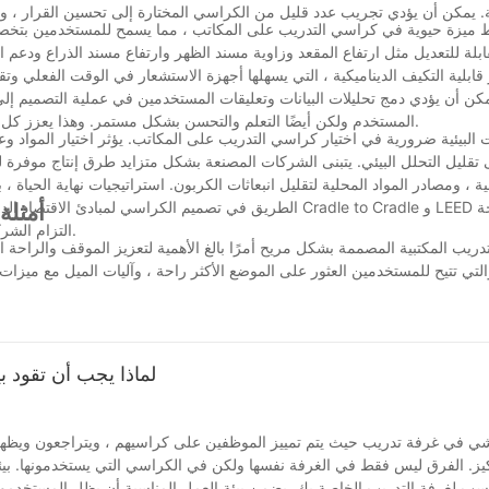
بط ميزة حيوية في كراسي التدريب على المكاتب ، مما يسمح للمستخدمين بتخصيص
ابلة للتعديل مثل ارتفاع المقعد وزاوية مسند الظهر وارتفاع مسند الذراع ودعم
 قابلية التكيف الديناميكية ، التي يسهلها أجهزة الاستشعار في الوقت الفعلي و
مكن أن يؤدي دمج تحليلات البيانات وتعليقات المستخدمين في عملية التصميم إ
المستخدم ولكن أيضًا التعلم والتحسن بشكل مستمر. وهذا يعزز كل من الراحة والإنتاجية ، مما يعزز في النهاية بيئة عمل أكثر صحة وأكثر إنتاجية.
ات البيئية ضرورية في اختيار كراسي التدريب على المكاتب. يؤثر اختيار المواد
، ومصادر المواد المحلية لتقليل انبعاثات الكربون. استراتيجيات نهاية الحياة ، ب
أمثلة
التزام الشركة المصنعة بالاستدامة ، مما يؤثر على سلوك المستهلك ومسؤولية الشركات.
دريب المكتبية المصممة بشكل مريح أمرًا بالغ الأهمية لتعزيز الموقف والراحة ا
والتي تتيح للمستخدمين العثور على الموضع الأكثر راحة ، وآليات الميل مع ميزا
 مخصصة للاحتياجات الفردية. بالإضافة إلى ذلك ، تساعد الكراسي التي تحتوي
خلال فترات التدريب المكثفة. تخلق هذه الميزات مجتمعة بيئة مواتية لكل من الرفاه البدني والعقلي ، مما يعزز في النهاية نتائج الإنتاجية والتعلم.
لماذا يجب أن تقود ب
ي في غرفة تدريب حيث يتم تمييز الموظفين على كراسيهم ، ويتراجعون ويظه
ز. الفرق ليس فقط في الغرفة نفسها ولكن في الكراسي التي يستخدمونها. بيئ