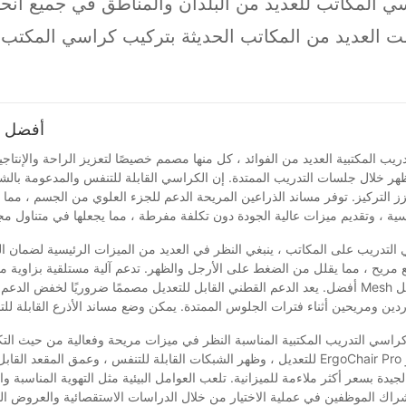
ت العديد من المكاتب الحديثة بتركيب كراسي المكتب ا
 العملاء ومطابقة النمط العام ، بحيث يتم مطابقة المكت
نت تريد أيضًا أن تحتوي غرفة اجتماعات مكتبك على مث
الحصول على بيئة مكتب مريحة ومريحة ، يرجى الاتصال بنا!
أفضل ك
يب المكتبية العديد من الفوائد ، كل منها مصمم خصيصًا لتعزيز الراحة والإنتاج
ر خلال جلسات التدريب الممتدة. إن الكراسي القابلة للتنفس والمدعومة بال
ز التركيز. توفر مساند الذراعين المريحة الدعم للجزء العلوي من الجسم ، مما 
فسية ، وتقديم ميزات عالية الجودة دون تكلفة مفرطة ، مما يجعلها في متناول
التدريب على المكاتب ، ينبغي النظر في العديد من الميزات الرئيسية لضمان الراح
أفضل. يعد الدعم القطني القابل للتعديل مصممًا ضروريًا لخفض الدعم على ال
دين ومريحين أثناء فترات الجلوس الممتدة. يمكن وضع مساند الأذرع القابلة للت
كراسي التدريب المكتبية المناسبة النظر في ميزات مريحة وفعالية من حيث التك
للتعديل ، وظهر الشبكات القابلة للتنفس ، وعمق المقعد القابل للتكيف ل
إشراك الموظفين في عملية الاختيار من خلال الدراسات الاستقصائية والعروض ال