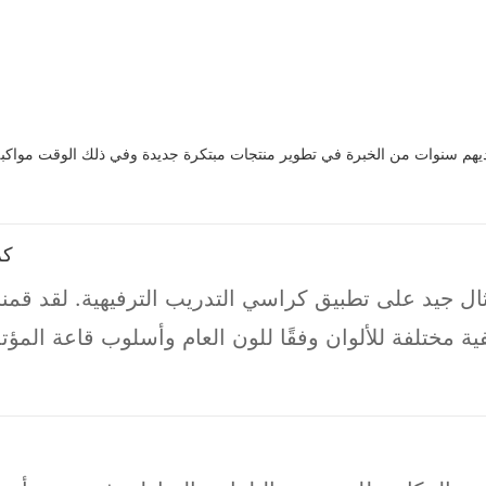
د استخدمنا فريق R & D. لديهم سنوات من الخبرة في تطوير منتجات مبتكرة جديدة وفي ذلك 
كر
ال جيد على تطبيق كراسي التدريب الترفيهية. لقد قم
خطيط للغاية لتخطيط الغرفة بأكملها. بعد تحديد اللون
تم تقديم قاعة مؤتمرات ذات طراز بسيط وحديث ، وفي الو