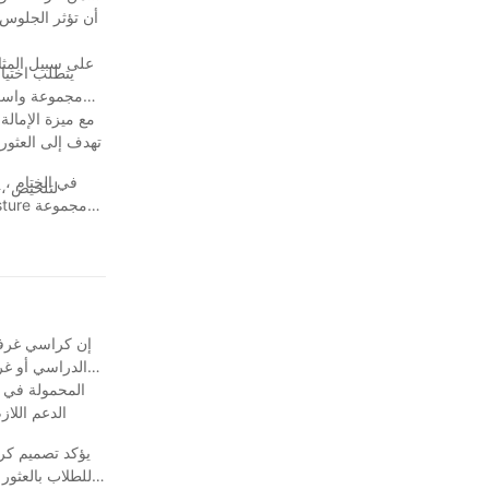
أن تؤثر الجلوس ا
على سبيل المثا
يتطلب اختيا
تهدف إلى العثور 
في الختام ، ي
لتلخيص ، 
واسعة من الكرا
المادي لغرفة 
من بيئة العمل وا
إن كراسي غرفة ا
الدراسي أو غر
المحمولة في م
الدعم اللاز
يؤكد تصميم كرا
للطلاب بالعثور