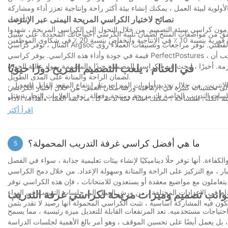
ولوية لبيئة العمل ، يمكنك إنشاء بيئة أكثر راحة وإنتاجية تعزز أداء ومشاركة
أفضل.
نصائح لاختيار الكراسي المريحة اليمنى عبر الإنترنت
خدمون كراسي سيئة التصميم. من خلال التحول إلى الكراسي المريحة ، شهدوا
حقق من مواصفات المنتج لضمان تلبية الكرسي احتياجاتك المحددة. على سبيل
المثال ، توفر كراسي Argsoc مجموعة واسعة من الميزات القابلة للتخصيص ، من ارتفاع المقعد القابل للتعديل إلى الدعم القطني. توفر مراجعات وتصنيفات العملاء رؤى
قيمة في جودة وأداء هذه الكراسي. يوفر كراسي PerfectPostures ، مع ميزة الإمالة والمدربين ، مرونة ودعمًا استثنائيين. تعتبر نطاقات الأسعار مهمة أيضًا ، حيث يجب أن
مة. أخيرًا ، ابحث عن الكراسي المصممة جيدًا والمصممة بمواد عالية الجودة
في الختام ، يلعب التصميم المريح دورًا حيويًا
لضمان الراحة والمتانة على المدى الطويل.
لإنترنت. من خلال تحديد أولويات الميزات مثل ارتفاع المقعد القابل للتعديل ،
ى تحسينات كبيرة في الإنتاجية ورضا مكان العمل. من خلال اختيار الكراسي
الخاصة بك مريحة ومنتجة وفعالة. توفر العلامات التجارية مثل Argsoc و PerfectPosture مجموعة
ر على كراسي تعزز تجربة التدريب. علاوة على ذلك ، يمكن أن يؤثر التصميم
اقرأ أكثر
ل حجم الغرفة والإضاءة واستخدام المساحة ، يمكنك إنشاء مساحة تدعم كل
اء بيئة أكثر راحة وإنتاجية ، مما يضمن أن يظل المشاركون مشاركين وتركيزهم
طوال الجلسة التدريبية.
ما هي أفضل كراسي غرفة التدريب المحمولة؟
5
ءة. أنها توفر حلًا ديناميكيًا لإنشاء بيئات تعليمية جذابة ، سواء في الفصل
ر ، مع التركيز على الراحة والمتانة وسهولة الإعداد. من خلال دمج الكراسي
يتعاملون مع مواضيع معقدة أو يستعدون للامتحانات ، فإن هذه الكراسي توفر
استخدام في الإعدادات المختلفة ، من ورش العمل إلى جلسات التدريب في الهواء
انب تصميم وميزات مريحة لكراسي غرفة التدريب
ياجات مستخدميه. تعد المرتفعات القابلة للتعديل ميزة رئيسية ، مما يسمح
 بل يعمل أيضًا على تحسين الموقف ، وهو أمر بالغ الأهمية لجلسات الدراسة