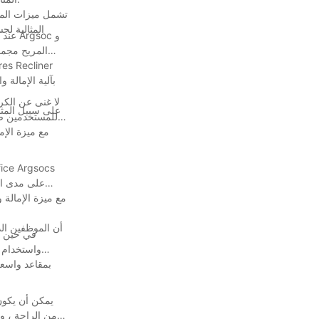
تشمل ميزات المري
المثالية لج
عند 
بآلية الإمالة
لا غنى عن الكر
في حين أن
واستخدام ا
يمكن أن يكون
من الراحة ، و