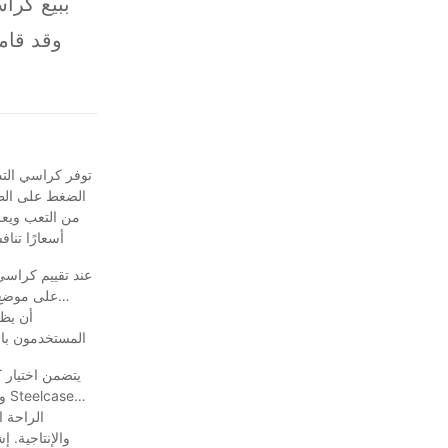
وقد قام
لاحتياجات
إذا ك
توفر كراسي التدر
الضغط على الظه
من التعب ويعز
أسعارًا تنا
عند تقييم كراسي 
المستخدمون بار
يتضمن اختيار 
والإنتاجية. 