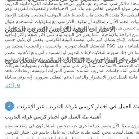
 موقع الجلوس الخاص بهم بناءً على الاحتياجات والتفضيلات الفردية. توفر
 القطني حلاً متعدد الاستخدامات للحفاظ على الموقف المناسب وتقليل الإجهاد
تقنيات التعلم الآلي ، إمكانية أن تتكيف الكراسي مع سلوكيات المستخدم طوال
لى تحسين هذه التعديلات ، مما يضمن أن الكراسي لا تتكيف فقط مع احتياجات
الاعتبارات البيئية لكراسي التدريب المكتبي
 وعمليات الإنتاج بشكل كبير على البصمة البيئية للكرسي. يفضل أن يكون خشب
البلاستيك المعاد تدويره ، والخشب ، والخشب المعتمد من FSC لقدرتهم على تقليل التحلل البيئي. يتبنى الشركات المصنعة بشكل متزايد طرق إنتاج موفرة للطاقة ، مثل
ما في ذلك سهولة التفكيك لإعادة التدوير أو التسميد ، أمر بالغ الأهمية. تتصدر
العلامات التجارية مثل هيرمان ميلر و Steelcase الطريق في تصميم الكراسي لمبادئ الاقتصاد الدائري. معايير الشهادات مثل Cradle to Cradle و LEED تؤدي إلى صحة
 على كراسي تدريب المكاتب المصممة بشكل مريح
لمثلى أثناء جلسات التدريب الممتدة. تشمل الميزات الرئيسية ارتفاعات مقعد
ت قابلة للقفل تعزز الاستقرار والدعم. الدعم القطني ضروري. إنه يوفر محاذاة
الظهر اللازمة ويقلل من خطر آلام الظهر. تعد قفزة Herman Miller Aeron و Steelcase نماذج بارزة ، مما يوفر قابلية لضبط مثيرة للإعجاب والتركيز على دعم الموقف
اقرأ أكثر
 على مواد شبكية للتنفس في الحفاظ على بيئة باردة ، وهي مفيدة بشكل خاص
يئة العمل في اختيار كرسي غرفة التدريب عبر الإنترنت
4
أهمية بيئة العمل في اختيار كرسي غرفة التدريب
رون متعبًا. الآن يتصور غرفة أخرى حيث يجلس المشاركون في وضع مستقيم
ة العمل ليست مجرد كلمة طنانة خيالية. إنه عامل حاسم في اختيار الكرسي