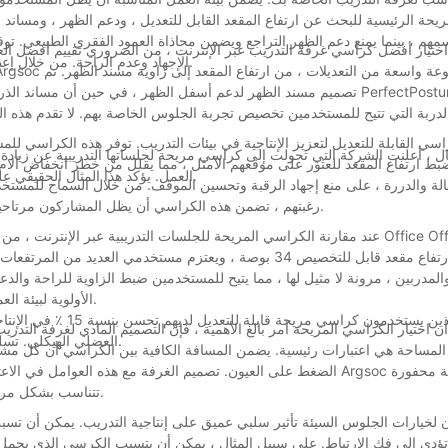
حة الرئيسية للبحث عن ارتفاع المقعد القابل للتعديل ، ودعم الظهر ، ومساند الذ
سمهم ، بينما يمنع دعم الظهر التراجع ويضمن محاذاة العمود الفقري الطبيعي. توفر م
اختيار أفضل كراسي غرفة التدريب عبر الإنترنت ، من الضروري تقييم أفضل العلامات
الإجهاد وعدم الراحة. من خلال إعطاء الأولوية لهذه الميزات ، يمكنك إنشاء بيئة داعمة تعزز الإنتاجية والمشاركة.
تصميم مسند الظهر لدعم أسفل الظهر ، في حين أن مساند الذراعين قابلة للت
 والدربة التي تتيح للمستخدمين تخصيص تجربة الجلوس الخاصة بهم. لا تقدم هذه ا
اسي القابلة للتعديل لتعزيز الإنتاجية في بيئات التدريب. توفر هذه الكراسي ل
العمل. يؤكد هذا المثال الحقيقي على الفوائد الملموسة لتحديد أولويات بيئة العمل في غرفة التدريب الخاصة بك.
رغبتهم ، تضمن هذه الكراسي أن يظل المشاركون مرتاحين ومركزين طوال الجلسة التدريبية ، مما يعزز بشكل كبير الإنتاجية الإجمالية.
عند مقارنة الكراسي المريحة للجلسات التدريبية عبر الإنترنت ، من المهم تقي
على مدى ارتفاع مقعد قابل للتخصيص 34 بوصة ، ويعتزم مستخدمي 
الأولوية لبيئة العمل وتوفر مواصفات منتجات مفصلة ، مما يسهل العثور على الكرسي المثالي.
 اختيار الكراسي المريحة أمر بالغ الأهمية ، فإن التصميم المادي لغرفة التدري
العضلي الهيكلي. تسلط هذه النتائج الضوء على الفوائد الملموسة للاستثمار في الكراسي الصحيحة.
لمساحة هي اعتبارات رئيسية. يضمن المسافة الكافية بين الكراسي أن كل مشا
الضغط على العيون. تصميم الغرفة مع هذه العوامل في الاعتبار يدعم كل م
تتناسب بشكل مريح في المساحات التي تصل إلى 24 بوصة ، مما يجعلها مثالية لأي بيئة تدريب.
 لخيارات الجلوس السيئة تأثير سلبي عميق على إنتاجية التدريب. يمكن أن تسب
تؤدي إلى فك الارتباط. على سبيل المثال ، يمكن أن يتسبب الكرسي الذي يحمل دع