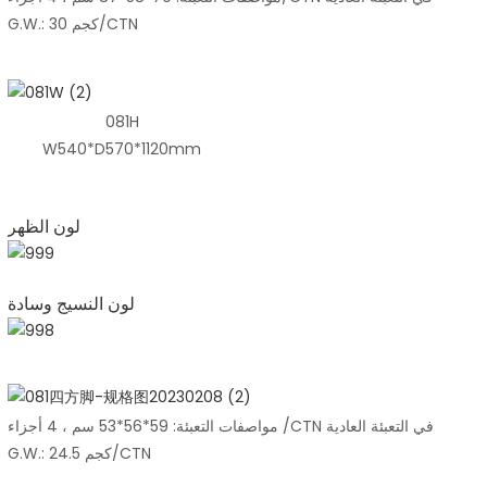
G.W.: 30 كجم/CTN
081H
W540*D570*1120mm
لون الظهر
لون النسيج وسادة
مواصفات التعبئة: 59*56*53 سم ، 4 أجزاء /CTN في التعبئة العادية
G.W.: 24.5 كجم/CTN