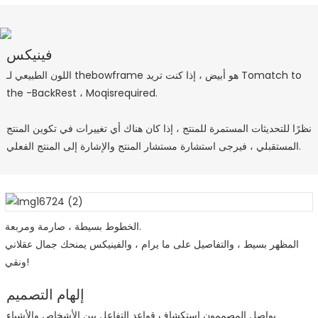
فينيكس
اللون الطبيعي لـ thebowframe هو أبيض ، إذا كنت تريد Tomatch to
the -BackRest ، Moqisrequired.
نظرًا للتحديثات المستمرة للمنتج ، إذا كان هناك أي تغييرات في تكوين المنتج
المستقبلي ، فيرجى استشارة مستشار المنتج والإشارة إلى المنتج الفعلي.
الخطوط بسيطة ، صارمة ومربعة.
المظهر بسيط ، والتفاصيل على ما يرام ، والفينيكس يمنحك جمال عقلاني
ونقي!
إلهام التصميم
يواصل المصممون استكشاف قواعد التفاعل بين الأشخاص والأشياء