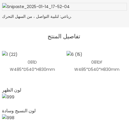
رباعي: لتلبية التواصل ، من السهل التحرك.
تفاصيل المنتج
081D
081DF
W485*D540*H830mm
W485*D540*H830mm
لون الظهر
لون النسيج وسادة