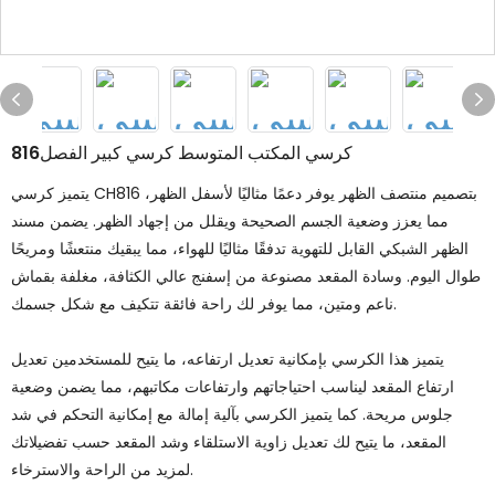
كرسي المكتب المتوسط ​​كرسي كبير الفصل816
يتميز كرسي CH816 بتصميم منتصف الظهر يوفر دعمًا مثاليًا لأسفل الظهر،
مما يعزز وضعية الجسم الصحيحة ويقلل من إجهاد الظهر. يضمن مسند
الظهر الشبكي القابل للتهوية تدفقًا مثاليًا للهواء، مما يبقيك منتعشًا ومريحًا
طوال اليوم. وسادة المقعد مصنوعة من إسفنج عالي الكثافة، مغلفة بقماش
ناعم ومتين، مما يوفر لك راحة فائقة تتكيف مع شكل جسمك.
يتميز هذا الكرسي بإمكانية تعديل ارتفاعه، ما يتيح للمستخدمين تعديل
ارتفاع المقعد ليناسب احتياجاتهم وارتفاعات مكاتبهم، مما يضمن وضعية
جلوس مريحة. كما يتميز الكرسي بآلية إمالة مع إمكانية التحكم في شد
المقعد، ما يتيح لك تعديل زاوية الاستلقاء وشد المقعد حسب تفضيلاتك
لمزيد من الراحة والاسترخاء.