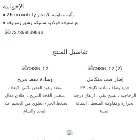
الإخوانية
● 2.5mmsafety وآلية مقاومة للانفجار
● مع صفيحة فولاذية سميكة وشق وموثوقة
تفاصيل المنتج
إطار صب متكامل
وسادة مقعد مريح
PP جديد يضاف مادة الألياف
مقعد رغوة العفن ثلاثي الأبعاد ،
الزجاجية ، نسيج نقي ، ارتفاع درجة
منحنى الفخذ المريح ، إطلاق فعال
الحرارة ومقاومة الضغط ، المتانة
لضغط الجزء العلوي من الجسم على
البيئية.
الفخذ والساق.