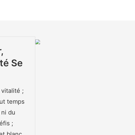
,
ité Se
italité ;
out temps
 ni du
fis ;
et blanc