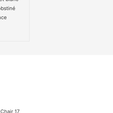
obstiné
nce