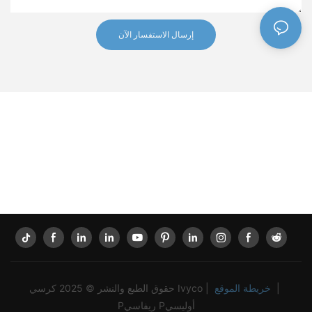
إرسال الاستفسار الآن
|
خريطة الموقع
حقوق الطبع والنشر © 2025 كرسي Ivyco |
Pريفاسي Pأوليسي