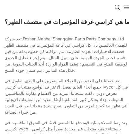
ما هي كراسي غرفة المؤتمرات في منتصف الظهر؟
تعد شركة Foshan Nanhai Shangqian Parts Parts Company Ltd
للعملاء العالميين بأن كل كراسي في قاعة المؤتمرات في منتصف الظهر
خضعت للاختبارات الجودة الصارمة. تتم مراقبة كل خطوة بدقة من قبل
قسم فحص الجودة المهنية. على سبيل المثال ، يتم إجراء تحليل الجدوى
لوظيفة المنتج في التصميم ؛ تعتمد المواد الواردة أخذ العينات اليدوية. من
خلال هذه التدابير ، يتم ضمان جودة المنتج.
لقد حصلنا على العديد من العملاء المستقرين على المدى الطويل في
جميع أنحاء العالم بفضل الاعتراف الواسع بمنتجات كرسي Ivyco. في كل
معرض دولي ، لفت منتجاتنا المزيد من الاهتمام مقارنة بالمنافسين.
المبيعات تزداد بشكل كبير. لقد تلقينا أيضًا العديد من التعليقات الإيجابية
التي تظهر نية كبيرة لمزيد من التعاون. ينصح بشدة منتجاتنا من قبل العديد
من خبراء الصناعة.
يعد رضا العملاء بمثابة قوة دفع لنا للمضي قدمًا في السوق التنافسية. في
كرسي Ivyco ، باستثناء تصنيع منتجات غير محددة صفراً مثل كراسي