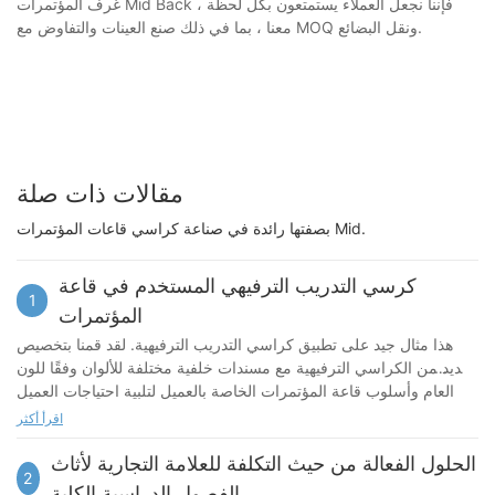
غرف المؤتمرات Mid Back ، فإننا نجعل العملاء يستمتعون بكل لحظة
معنا ، بما في ذلك صنع العينات والتفاوض مع MOQ ونقل البضائع.
مقالات ذات صلة
بصفتها رائدة في صناعة كراسي قاعات المؤتمرات Mid.
كرسي التدريب الترفيهي المستخدم في قاعة
1
المؤتمرات
هذا مثال جيد على تطبيق كراسي التدريب الترفيهية. لقد قمنا بتخصيص
العديد من الكراسي الترفيهية مع مسندات خلفية مختلفة للألوان وفقًا للون
العام وأسلوب قاعة المؤتمرات الخاصة بالعميل لتلبية احتياجات العميل
بالكامل.
اقرأ أكثر
الحلول الفعالة من حيث التكلفة للعلامة التجارية لأثاث
2
الفصول الدراسية الكلية