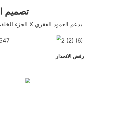
تصميم ال
الجزء الخلفي من كرسي على شكل X يدعم العمود الفقري
رفض الانحدار