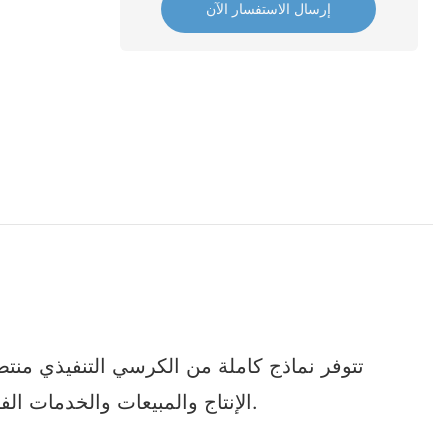
إرسال الاستفسار الآن
تتوفر نماذج كاملة من الكرسي التنفيذي منتص
التنفيذي في منتصف الظهر. Foshan Nanhai Shangqian Parts Parts Company Ltd تدمج R & D ، الإنتاج والمبيعات والخدمات الفنية.