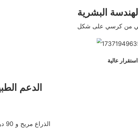
هندسة البشرية
استقرار عالية
PP+20 ٪ GF الدع