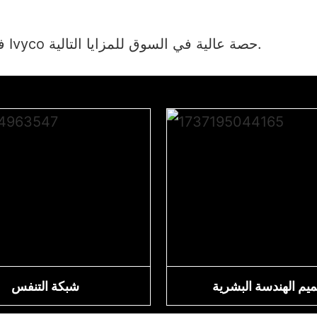
يكتسب الرئيس التنفيذي في Mid -Back Chair في Ivyco حصة عالية في السوق للمزايا التالية.
يم الهندسة البشرية
شبكة التنفس