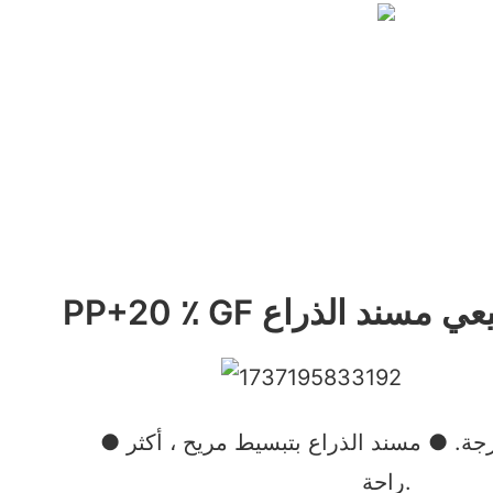
م الطبيعي مسند الذراع
● الذراع مريح و 90 درجة. ● مسند الذراع بتبسيط مريح ، أكثر
راحة.