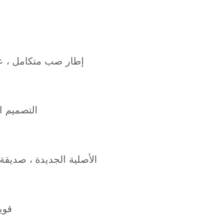
إطار صب متكامل ، 
التصميم ا
مواد PP الأصلية الجديدة ، صدي
قوي