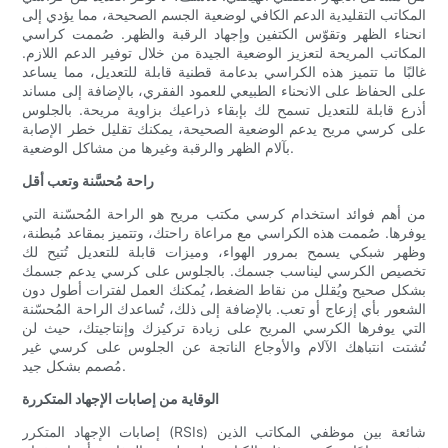
المكاتب التقليدية الدعم الكافي لوضعية الجسم الصحيحة، مما يؤدي إلى
انحناء الظهر وتقوّس الكتفين وإجهاد الرقبة والظهر. صُممت كراسي
المكاتب المريحة لتعزيز الوضعية الجيدة من خلال توفير الدعم اللازم.
غالبًا ما تتميز هذه الكراسي بدعامة قطنية قابلة للتعديل، مما يساعد
على الحفاظ على الانحناء الطبيعي للعمود الفقري، بالإضافة إلى مساند
أذرع قابلة للتعديل تسمح لك بإبقاء ذراعيك بزاوية مريحة. بالجلوس
على كرسي مريح يدعم الوضعية الصحيحة، يمكنك تقليل خطر الإصابة
بآلام الظهر والرقبة وغيرها من مشاكل الوضعية.
راحة مُحسَّنة وتعب أقل
من أهم فوائد استخدام كرسي مكتب مريح هو الراحة المُحسّنة التي
يوفرها. صُممت هذه الكراسي مع مراعاة راحتك، وتتميز بمقاعد مُبطنة،
وظهر شبكي يسمح بمرور الهواء، وميزات قابلة للتعديل تُتيح لك
تخصيص الكرسي ليناسب جسمك. بالجلوس على كرسي يدعم جسمك
بشكل صحيح ويُقلل من نقاط الضغط، يُمكنك العمل لفترات أطول دون
الشعور بأي إزعاج أو تعب. بالإضافة إلى ذلك، تُساعدك الراحة المُحسّنة
التي يوفرها الكرسي المريح على زيادة تركيزك وإنتاجيتك، حيث لن
تُشتت انتباهك الآلام والأوجاع الناتجة عن الجلوس على كرسي غير
مُصمم بشكل جيد.
الوقاية من إصابات الإجهاد المتكررة
إصابات الإجهاد المتكرر (RSIs) شائعة بين موظفي المكاتب الذين