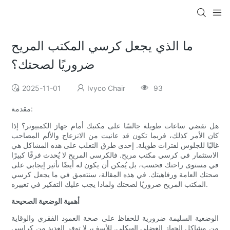
ما الذي يجعل كرسي المكتب المريح
ضروريًا لصحتك؟
2025-11-01
Ivyco Chair
93
مقدمة:
هل تقضي ساعات طويلة جالسًا على مكتبك أمام جهاز الكمبيوتر؟ إذا
كان الأمر كذلك، فربما تكون قد عانيت من الانزعاج والألم المصاحب
غالبًا للجلوس لفترات طويلة. إحدى طرق التغلب على هذه المشاكل هي
الاستثمار في كرسي مكتب مريح. فالكرسي المريح لا يُحدث فرقًا كبيرًا
في مستوى راحتك فحسب، بل يُمكن أن يكون له أيضًا تأثير إيجابي على
صحتك العامة ورفاهيتك. في هذه المقالة، سنتعمق في ما يجعل كرسي
المكتب المريح ضروريًا لصحتك ولماذا يجب عليك التفكير في تغييره.
أهمية الوضعية الصحيحة
الوضعية السليمة ضرورية للحفاظ على صحة العمود الفقري والوقاية
من مشاكل الجهاز العضلي الهيكلي. للأسف، لا توفر العديد من كراسي