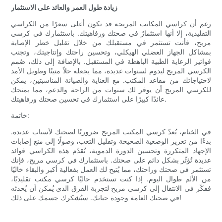
زيادة طول العمر والعائد على الاستثمار
رغم أن كراسي المكاتب المريحة قد تكون أعلى سعرًا من الكراسي
التقليدية، إلا أنها استثمارٌ في صحتك ورفاهيتك. باستثمارك في كرسي
مريح، فأنت تستثمر في مستقبلك من خلال تقليل خطر الإصابة
بمشاكل الجهاز العضلي الهيكلي، وتحسين راحتك وإنتاجيتك، وتجنب
فواتير الرعاية الطبية الباهظة في المستقبل. بالإضافة إلى ذلك، صُمم
الكرسي المريح ليدوم لسنوات عديدة، مما يجعله حلاً متينًا وطويل الأمد
لاحتياجاتك من مقاعد المكتب. مع العناية والصيانة المناسبتين، يمكن
للكرسي المريح أن يوفر لك سنوات من الراحة والدعم، مما يمنحك
عائدًا كبيرًا على استثمارك في تحسين صحتك ورفاهيتك.
خاتمة:
في الختام، يُعدّ كرسي المكتب المريح ضروريًا لصحتك لأسباب عديدة.
بدءًا من تعزيز الوضعية الصحيحة وتقليل التعب، وصولًا إلى منع إصابات
الإجهاد المتكررة وتحسين الدورة الدموية، تُقدّم هذه الكراسي فوائد
عديدة تُؤثّر بشكل دائم على صحتك. باستثمارك في كرسي مريح، فإنك
تستثمر في صحتك وراحتك، مما يُتيح لك العمل بفعالية أكبر والبقاء خاليًا
من الألم طوال اليوم. إذا كنت تستخدم حاليًا كرسي مكتب تقليديًا،
ففكّر في الانتقال إلى كرسي مريح لتجربة الفرق الذي يُمكن أن يُحدثه
في صحتك العامة وجودة حياتك. سيُشكرك جسمك على ذلك!