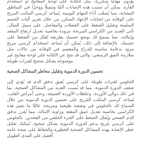
يؤدون مهامًا متكررة، مثل الكتابة على لوحة المفاتيح أو استخدام
الفأرة. يمكن أن تسبب هذه الإصابات ألمًا وتنميلًا ووخزًا في المناطق
المصابة، مما يُصعّب أداء المهام اليومية. يُساعد كرسي المكتب المريح
على الوقاية من إصابات الإجهاد المتكرر من خلال تعزيز آليات الجسم
السليمة وتقليل الضغط على العضلات والمفاصل. على سبيل المثال،
تأتي العديد من الكراسي المريحة مزودة بخاصية تعديل ارتفاع المقعد
وإمالته، مما يسمح لك بوضع جسمك بطريقة تُقلل من الضغط على
جسمك. بالإضافة إلى ذلك، يُمكن أن يُساعد استخدام كرسي مريح
مزود بدعامة مناسبة للذراع والمعصم في الوقاية من حالات مثل
متلازمة النفق الرسغي، والتي قد تنتج عن الكتابة على لوحة مفاتيح غير
موضوعة بشكل صحيح لفترات طويلة.
تحسين الدورة الدموية وتقليل مخاطر المشاكل الصحية
الجلوس لفترات طويلة على كرسي يُعيق تدفق الدم قد يُؤدي إلى
ضعف الدورة الدموية، مما قد يُسبب العديد من المشاكل الصحية، بما
في ذلك دوالي الأوردة، وجلطات الأوردة العميقة، وحتى أمراض القلب.
يُساعد كرسي المكتب المُريح على تحسين الدورة الدموية من خلال
السماح لك بالجلوس في وضعية طبيعية ومريحة. غالبًا ما تتميز هذه
الكراسي بخاصية تعديل عمق المقعد وزاوية الإمالة، مما يُعزز تدفق
الدم الصحي ويُقلل الضغط على الجزء الخلفي من الفخذين. بالجلوس
على كرسي مُريح يدعم الدورة الدموية بشكل صحيح، يُمكنك تقليل
خطر الإصابة بهذه المشاكل الصحية الخطيرة والحفاظ على صحة عامة
أفضل على المدى الطويل.