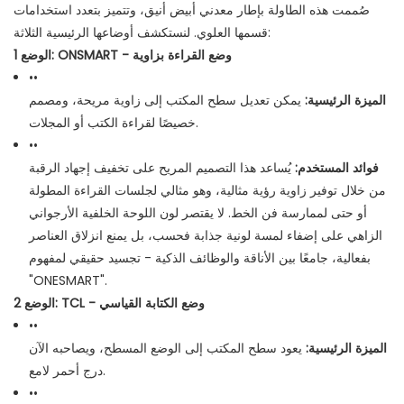
صُممت هذه الطاولة بإطار معدني أبيض أنيق، وتتميز بتعدد استخدامات
قسمها العلوي. لنستكشف أوضاعها الرئيسية الثلاثة:
الوضع 1: ONSMART - وضع القراءة بزاوية
••
الميزة الرئيسية:
يمكن تعديل سطح المكتب إلى زاوية مريحة، ومصمم
خصيصًا لقراءة الكتب أو المجلات.
••
فوائد المستخدم:
يُساعد هذا التصميم المريح على تخفيف إجهاد الرقبة
من خلال توفير زاوية رؤية مثالية، وهو مثالي لجلسات القراءة المطولة
أو حتى لممارسة فن الخط. لا يقتصر لون اللوحة الخلفية الأرجواني
الزاهي على إضفاء لمسة لونية جذابة فحسب، بل يمنع انزلاق العناصر
بفعالية، جامعًا بين الأناقة والوظائف الذكية - تجسيد حقيقي لمفهوم
"ONESMART".
الوضع 2: TCL - وضع الكتابة القياسي
••
الميزة الرئيسية:
يعود سطح المكتب إلى الوضع المسطح، ويصاحبه الآن
درج أحمر لامع.
••