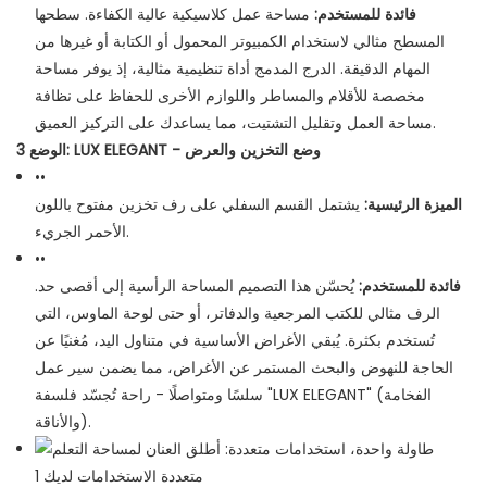
فائدة للمستخدم:
مساحة عمل كلاسيكية عالية الكفاءة. سطحها
المسطح مثالي لاستخدام الكمبيوتر المحمول أو الكتابة أو غيرها من
المهام الدقيقة. الدرج المدمج أداة تنظيمية مثالية، إذ يوفر مساحة
مخصصة للأقلام والمساطر واللوازم الأخرى للحفاظ على نظافة
مساحة العمل وتقليل التشتيت، مما يساعدك على التركيز العميق.
الوضع 3: LUX ELEGANT - وضع التخزين والعرض
••
الميزة الرئيسية:
يشتمل القسم السفلي على رف تخزين مفتوح باللون
الأحمر الجريء.
••
فائدة للمستخدم:
يُحسّن هذا التصميم المساحة الرأسية إلى أقصى حد.
الرف مثالي للكتب المرجعية والدفاتر، أو حتى لوحة الماوس، التي
تُستخدم بكثرة. يُبقي الأغراض الأساسية في متناول اليد، مُغنيًا عن
الحاجة للنهوض والبحث المستمر عن الأغراض، مما يضمن سير عمل
سلسًا ومتواصلًا - راحة تُجسّد فلسفة "LUX ELEGANT" (الفخامة
والأناقة).