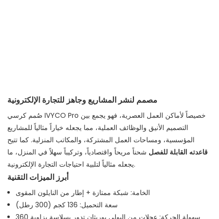
مصمم لنشر المشاريع وجاهز للتجارة الإلكترونية
صُمم كرسي IVYCO Pro خصيصاً لأماكن العمل العصرية، فهو يجمع بين
التصميم الأنيق والوظائف العملية، مما يجعله خياراً مثالياً للمشاريع
المؤسسية، ومساحات العمل المشتركة، والمكاتب المنزلية. كما تتيح
قاعدته القابلة للفصل
شحناً مريحاً واقتصادياً، وتركيباً سهلاً في المنزل، ما
يجعله مثالياً لتلبية احتياجات التجارة الإلكترونية.
أبرز الميزات التقنية
الخامة: شبكة ممتازة + إطار من النايلون المقوى
سعة التحميل: 136 كجم (300 رطل)
سهولة الحركة: عجلات من البولي يوريثان تدور بسلاسة بزاوية 360