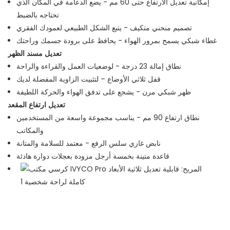
إمكانية تعديل الارتفاع حتى 60 مم - يضع الدعامة في المكان الذي
تحتاجه بالضبط
تصميم منحني متكيف - يتبع الشكل الطبيعي لعمودك الفقري
غطاء شبكي يسمح بمرور الهواء - يحافظ على برودة جسمك وراحتك
تعديل مسند الظهر
نطاق إمالة 23 درجة - لوضعيات العمل والقراءة والراحة
قفل ثلاثي الأوضاع – لتثبيت الزاوية المفضلة لديك
ظهر شبكي مرن - يشجع على تدفق الهواء والحركة اللطيفة
تعديل ارتفاع المقعد
نطاق ارتفاع 90 مم - يناسب مجموعة واسعة من المستخدمين
والمكاتب
نابض غازي سلس الرفع - معتمد للسلامة والمتانة
قاعدة متينة بخمسة أرجل مزودة بعجلات دوارة هادئة