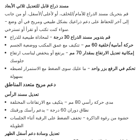
مسند ذراع قابل للتعديل ثلاثي الأبعاد
قم بتحريك مسند الذراع للأمام/للخلف، أو لأعلى/لأسفل، أو من جانب
إلى آخر للحفاظ على دعم ذراعيك بشكل طبيعي ومريح في أي وضع -
سواء كنت تكتب أو تقرأ أو تسترخي.
قم بتدوير مسند الذراع 30 درجة
- لمحاذاة طبيعية للذراع
حركة أمامية/خلفية 60 مم
– تتكيف مع عمق المكتب ووضعية الجسم
إمكانية تعديل الارتفاع بمقدار 70 مم
- يرتفع أو ينخفض ​​ليناسب ارتفاع
جلوسك
تحكم في الرفع بزر واحد
- ما عليك سوى الضغط مع الاستمرار لضبطه
بسهولة
دعم مريح متعدد المناطق
تعديل مسند الرأس
مدى حركة رأسي 80 مم – يتكيف مع الارتفاعات المختلفة
نطاق دوران 60 درجة - يدعم رأسك ورقبتك
حشوة من رغوة الذاكرة - تخفف الضغط على الرقبة أثناء الجلسات
الطويلة
تعديل وسادة دعم أسفل الظهر