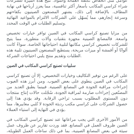
عوامل مثل انخفاض تكلفة العمالة والمواد. تتيح هذه الميزة للشركات
شراء كراسي المكاتب بأسعار أكثر تنافسية، مما يعزز أرباحها في نهاية
المطاف. بالإضافة إلى ذلك، يشتهر المصنعون الصينيون بكفاءتهم
وسرعة إنجازهم، مما يُسهّل على الشركات الالتزام بالمواعيد النهائية
وتسليم الطلبات في الوقت المحدد.
من مزايا تصنيع كراسي المكاتب في الصين توافر خيارات تخصيص
واسعة. فالمصانع الصينية مجهزة بتقنيات وآلات متطورة، مما يتيح
للشركات تخصيص كراسي مكاتبها لتلبية احتياجاتها الخاصة. سواءً كانت
ألوانًا أو أقمشة أو ميزات مريحة، يستطيع المصنعون الصينيون تلبية هذه
الطلبات وتقديم منتج يلبي احتياجات الشركة.
سلبيات تصنيع كراسي المكاتب في الصين
على الرغم من توفير التكاليف وخيارات التخصيص، إلا أن تصنيع كراسي
المكاتب في الصين ينطوي على بعض العيوب. ومن أبرز هذه العيوب
إجراءات مراقبة الجودة في المصانع الصينية. فبينما يطبق العديد من
المصنّعين إجراءات صارمة لمراقبة الجودة، سُجّلت حالات إنتاج منتجات
دون المستوى المطلوب بسبب تراخي الرقابة. وقد يؤدي هذا إلى
حصول الشركات على كراسي مكتب رديئة الجودة لا تُلبي معاييرها، مما
يؤدي في النهاية إلى استياء العملاء.
من الأمور الأخرى التي يجب مراعاتها عند تصنيع كراسي المكاتب في
الصين ظروف العمل في المصانع. فقد وردت تقارير عن ظروف عمل
سيئة في بعض المصانع الصينية، بما في ذلك ساعات العمل الطويلة،