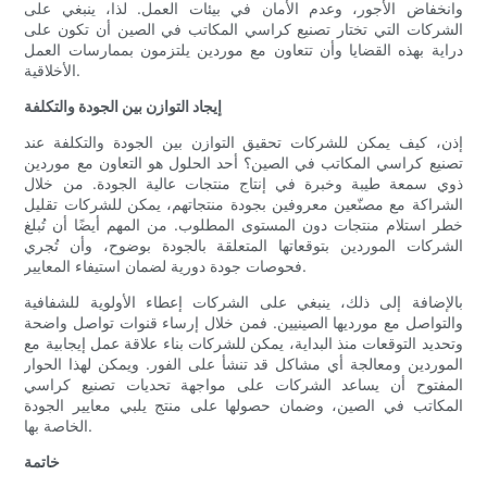
وانخفاض الأجور، وعدم الأمان في بيئات العمل. لذا، ينبغي على
الشركات التي تختار تصنيع كراسي المكاتب في الصين أن تكون على
دراية بهذه القضايا وأن تتعاون مع موردين يلتزمون بممارسات العمل
الأخلاقية.
إيجاد التوازن بين الجودة والتكلفة
إذن، كيف يمكن للشركات تحقيق التوازن بين الجودة والتكلفة عند
تصنيع كراسي المكاتب في الصين؟ أحد الحلول هو التعاون مع موردين
ذوي سمعة طيبة وخبرة في إنتاج منتجات عالية الجودة. من خلال
الشراكة مع مصنّعين معروفين بجودة منتجاتهم، يمكن للشركات تقليل
خطر استلام منتجات دون المستوى المطلوب. من المهم أيضًا أن تُبلغ
الشركات الموردين بتوقعاتها المتعلقة بالجودة بوضوح، وأن تُجري
فحوصات جودة دورية لضمان استيفاء المعايير.
بالإضافة إلى ذلك، ينبغي على الشركات إعطاء الأولوية للشفافية
والتواصل مع مورديها الصينيين. فمن خلال إرساء قنوات تواصل واضحة
وتحديد التوقعات منذ البداية، يمكن للشركات بناء علاقة عمل إيجابية مع
الموردين ومعالجة أي مشاكل قد تنشأ على الفور. ويمكن لهذا الحوار
المفتوح أن يساعد الشركات على مواجهة تحديات تصنيع كراسي
المكاتب في الصين، وضمان حصولها على منتج يلبي معايير الجودة
الخاصة بها.
خاتمة