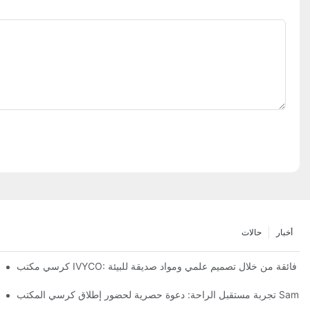
أخبار
حالات
ي مكتب IVYCO: راحة فائقة من خلال تصميم علمي ومواد صديقة للبيئة
تفكيك بيئة العمل: فلسفة التصميم "التكيف كامل الأبعاد" وراء كرسي مكتب IVYCO
كرسي مكت