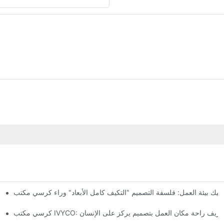
كرسي مكتب IVYCO: إعادة 
ب IVYCO: إعادة تعريف راحة مكان العمل بتصميم يركز على الإنسان
كرسي مكتب IVYCO: تغليف بحجم 0.1 متر مكعب - إعادة تعريف اقتصاديات نقل كراسي المكاتب