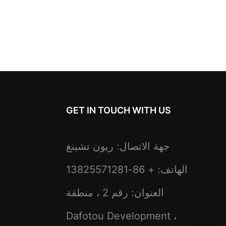
GET IN TOUCH WITH US
جهة الاتصال: ريون تشينغ
الهاتف: + 86-13825571281
العنوان: رقم 2 ، منطقة
Dafotou Development ،