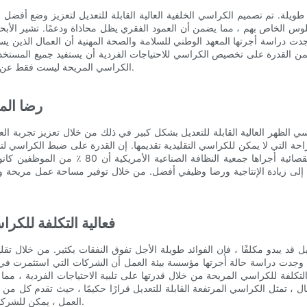
ويلة. تم تصميم الكراسي الخلفية العالية القابلة للتعديل لتعزيز وضع أفضل ، و
لوس الخاص بهم ، مما يضمن أن العمود الفقري يظل محاذاة ودعمًا. تشير الأبح
ن القدرة على تخصيص الكراسي للاحتياجات الفردية أن يستفيد جميع المستخدمين
الكراسي المريحة ليست فقط عن الأناقة. إنهم حول الوظيفة ، مما يوفر حلاً شاملاً لتحديات العمل الحديث.
رضا الم
اسي الظهر العالية القابلة للتعديل بشكل كبير في ذلك من خلال تعزيز تجربة 
 التي لا يمكن للكراسي التقليدية تقديمها. إن القدرة على ضبط الكراسي لتناس
بيئة العمل أكثر متعة ومرضية. على سبيل المثال ،
دي إلى زيادة الإنتاجية ورضا وظيفي أفضل. من خلال توفير مساحة عمل مريحة و
فعالية التكلفة للكر
قد يبدو مكلفًا ، فإن الفوائد طويلة الأجل تفوق النفقات بكثير. من خلال تقلي
 فعالية التكلفة للكراسي المريحة من خلال قدرتها على تلبية الاحتياجات الفردية
، تمثل الكراسي المرتفعة القابلة للتعديل قرارًا حكيمًا ، حيث تقدم كل من و
العمل ، يمكن للشركات إنشاء بيئة أكثر راحة وإنتاجية ، وتعزيز رضا الموظفين ونجاح الأعمال.