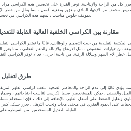
تي تعزز كل من الراحة والإنتاجية. توفر القدرة على تخصيص هذه الكراسي مزايا 
للتخصيص تتخفف من الإجهاد المادي وتعزيز وضعية أفضل ، مما يقلل من خطر ال
بموقف جلوس مناسب ، تسهم هذه الكراسي في تحسين الصحة العامة والرفاهية ، مما يؤدي إلى زيادة الإنتاجية وتقليل التغيب.
مقارنة بين الكراسي الخلفية العالية القابلة للتعد
سي المكتبية التقليدية من حيث التصميم والوظائف. غالبًا ما تفتقر الكراسي التقلي
وعة من خيارات التخصيص ، مثل الارتفاع والإمالة والدعم القطني ، مما يعزز 
يل خطر آلام الظهر وسلالة الرقبة. من ناحية أخرى ، قد لا توفر الكراسي الت
طرق لتقليل م
 يؤدي غالبًا إلى عدم الراحة والمخاطر الصحية. تلعب كراسي الظهر المرتفعة 
الميل والقطني ، يمكن للمستخدمين ضبط الكرسي لتناسب احتياجاتهم ، وضمان ال
لتساوي وتقليل الضغط على أسفل الظهر. بالإضافة إلى ذلك ، فإن استخدام مساند
لحفاظ على العمود الفقري في منحنى محايد وتجنب الترهل ، يعزز بشكل كبير
القابلة للتعديل المستخدمين من السيطرة على وضعية الجلوس الخاصة بهم ، وتعزيز بيئة عمل أكثر صحة وأكثر إنتاجية.