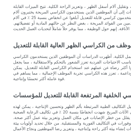
تقليل آلام أسفل الظهر ، وتعزيز الراحة الكلية. تتيح الميزات القابلة
اث إلى أن الموظفين الذين يستخدمون الكراسي المريحة يختبرون آلام
الظهر ، وزيادة الإنتاجية ، وبيئة عمل أكثر استرخاء. علاوة على ذلك ، وجدت دراسة أجرتها المعهد الوطني للسلامة والصحة المهنية أن العمال الذين يستخدمون كراسي قابلة للتعديل أبلغوا عن انخفاض بنسبة 25 ٪ في آلام
 من الفوائد المريحة ، بغض النظر عن حالتهم المادية أو تفضيلاتهم.
وظف من الكراسي الظهر العالية القابلة للتعديل
العمل الكلية. أظهرت الدراسات أن الموظفين الذين يستخدمون الكراسي
ب الاحتياجات الفردية تعزز الشعور بالتحكم والاستقلالية ، مما يجعل
 وجدت دراسة استقصائية أجراها جمعية النظافة الصناعية الأمريكية أن 80 ٪ من الموظفين كانوا أكثر رضاة عن عملهم عند استخدام الكراسي القابلة للتعديل. يمكن
داعمة ، تعزز هذه الكراسي تجربة الموظف الإجمالية ، مما يساهم في
قوة عاملة أكثر تحمسًا وإنتاجية.
اسي الخلفية المرتفعة القابلة للتعديل للمؤسسات
ل التكاليف الطبية المرتبطة بألم الظهر وتحسين الإنتاجية ، يمكن لهذه
الكراسي أن توفر الشركات بمبالغ كبيرة من المال. على سبيل المثال ، وجدت دراسة حالة أجرتها مؤسسة بيئة العمل أن الشركات التي استثمرت في الأثاث المريح شهدت انخفاضًا بنسبة 20 ٪ في تكاليف الرعاية الصحية
 ، مما يقلل من خطر الإصابات في مكان العمل وتعزيز بيئة عمل أكثر صحة.
فورات في التكاليف الفورية والمستقبلية. من خلال تحديد أولويات بيئة