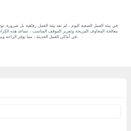
في بيئة العمل الصعبة اليوم ، لم تعد بيئة العمل رفاهية بل ضرورة. توف
معالجة المخاوف المريحة وتعزيز الموقف المناسب ، تساعد هذه الكراسي 
في أماكن العمل الحديثة ، مما يوفر الراحة وبيئة العمل والإنتاجية. إنها تسهم في تحسين رفاهية الموظفين ، وتقليل التغيب ، وزيادة الرضا عن مكان العمل ، مما يجعلهم استثمارًا ذكيًا لأي عمل تجاري.