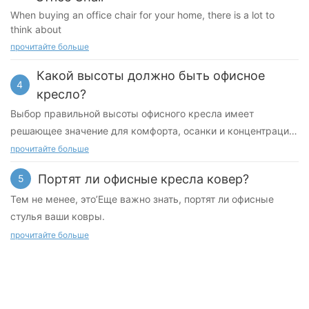
When buying an office chair for your home, there is a lot to
think about
прочитайте больше
Какой высоты должно быть офисное
4
кресло?
Выбор правильной высоты офисного кресла имеет
решающее значение для комфорта, осанки и концентрации
внимания, даже если вы’вы просто сидите и делаете
прочитайте больше
несколько быстрых дел в конце дня
Портят ли офисные кресла ковер?
5
Тем не менее, это’Еще важно знать, портят ли офисные
стулья ваши ковры.
прочитайте больше