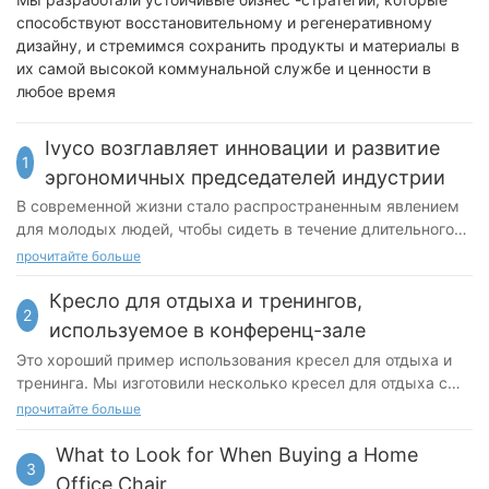
способствуют восстановительному и регенеративному
дизайну, и стремимся сохранить продукты и материалы в
их самой высокой коммунальной службе и ценности в
любое время
Ivyco возглавляет инновации и развитие
1
эргономичных председателей индустрии
В современной жизни стало распространенным явлением
для молодых людей, чтобы сидеть в течение длительного
времени, играя, учиться и работа, что постепенно
прочитайте больше
увеличивает спрос на эргономичные стулья. Хорошее
эргономичное кресло может поддерживать кривую
Кресло для отдыха и тренингов,
2
позвоночника, снизить давление и предотвратить проблемы
используемое в конференц-зале
со здоровьем, вызванные плохой осанкой сидения
Это хороший пример использования кресел для отдыха и
посредством научного дизайна. В офисе, обучении и
тренинга. Мы изготовили несколько кресел для отдыха с
домашних условиях эргономичные стулья постепенно
цветными спинками в соответствии с общей цветовой
прочитайте больше
стали важным инструментом для улучшения осанки
гаммой и стилем конференц-зала заказчика, чтобы
сидения, повышения эффективности работы и защиты
полностью удовлетворить его потребности.
What to Look for When Buying a Home
здоровья позвоночника
3
Office Chair