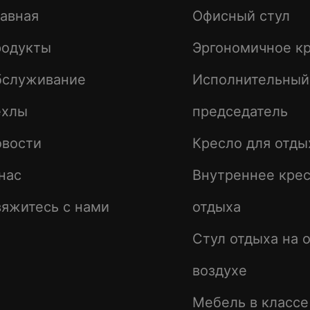
авная
Офисный стул
родукты
Эргономичное к
бслуживание
Исполнительный
ехлы
председатель
овости
Кресло для отды
нас
Внутреннее крес
яжитесь с нами
отдыха
Стул отдыха на 
воздухе
Мебель в класс