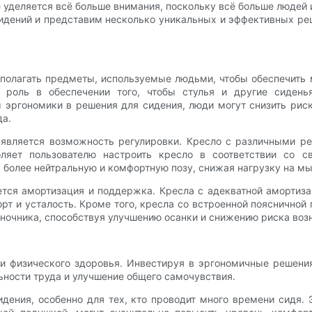
е уделяется всё больше внимания, поскольку всё больше людей
идений и представим несколько уникальных и эффективных реш
асполагать предметы, используемые людьми, чтобы обеспечить
роль в обеспечении того, чтобы стулья и другие сидень
эргономики в решения для сидения, люди могут снизить риск
да.
является возможность регулировки. Кресло с различными р
оляет пользователю настроить кресло в соответствии со с
ь более нейтральную и комфортную позу, снижая нагрузку на м
тся амортизация и поддержка. Кресла с адекватной амортиз
рт и усталость. Кроме того, кресла со встроенной пояснично
ночника, способствуя улучшению осанки и снижению риска возн
 физического здоровья. Инвестируя в эргономичные решени
ности труда и улучшение общего самочувствия.
ения, особенно для тех, кто проводит много времени сидя. 