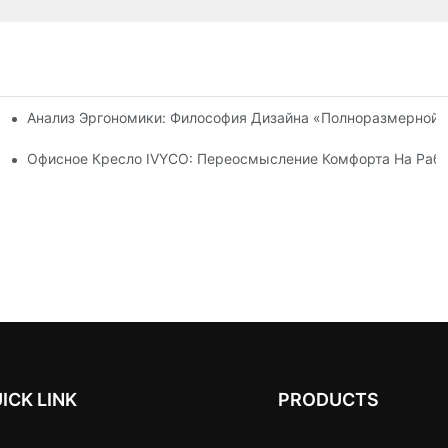
Анализ Эргономики: Философия Дизайна «полноразмерной 
 Благодаря Регулировке, Ориентированной На Человека.
ение Экономики Транспортировки Офисных Кресел.
Офисное Кресло IVYCO: Переосмысление Комфорта На Рабо
ICK LINK
PRODUCTS