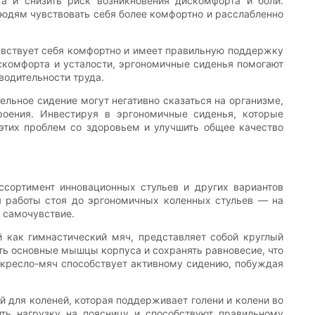
 и снизить риск возникновения дискомфорта и боли.
юдям чувствовать себя более комфортно и расслабленно
увствует себя комфортно и имеет правильную поддержку
искомфорта и усталости, эргономичные сиденья помогают
водительности труда.
ельное сидение могут негативно сказаться на организме,
оения. Инвестируя в эргономичные сиденья, которые
 этих проблем со здоровьем и улучшить общее качество
ссортимент инновационных стульев и других вариантов
я работы стоя до эргономичных коленных стульев — на
 самочувствие.
 как гимнастический мяч, представляет собой круглый
ать основные мышцы корпуса и сохранять равновесие, что
 кресло-мяч способствует активному сидению, побуждая
 для коленей, которая поддерживает голени и колени во
ть нагрузку на поясницу и способствуют правильному