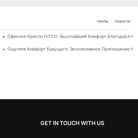
Чехлы
Новости
Адаптации», Лежащая В Основе Офисного Кресла IVYCO.
Офисное Кресло IVYCO: Высочайший Комфорт Благодаря На
чем Месте Благодаря Человекоцентричному Дизайну.
Ощутите Комфорт Будущего: Эксклюзивное Приглашение На 
GET IN TOUCH WITH US