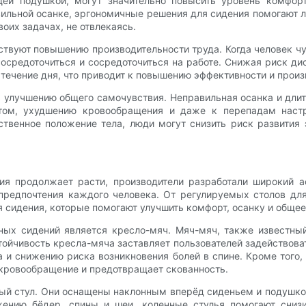
й подушкой, могут значительно повысить уровень комфорта
ильной осанке, эргономичные решения для сидения помогают л
оих задачах, не отвлекаясь.
твуют повышению производительности труда. Когда человек ч
осредоточиться и сосредоточиться на работе. Снижая риск д
течение дня, что приводит к повышению эффективности и произ
 улучшению общего самочувствия. Неправильная осанка и длит
том, ухудшению кровообращения и даже к перепадам настр
твенное положение тела, люди могут снизить риск развития
я продолжает расти, производители разработали широкий а
предпочтения каждого человека. От регулируемых столов дл
сидения, которые помогают улучшить комфорт, осанку и общее
ых сидений является кресло-мяч. Мяч-мяч, также известный
тойчивость кресла-мяча заставляет пользователей задействов
 и снижению риска возникновения болей в спине. Кроме того,
т кровообращение и предотвращает скованность.
й стул. Они оснащены наклонным вперёд сиденьем и подушкой
жению бёдер, спины и шеи, коленные стулья помогают снизи