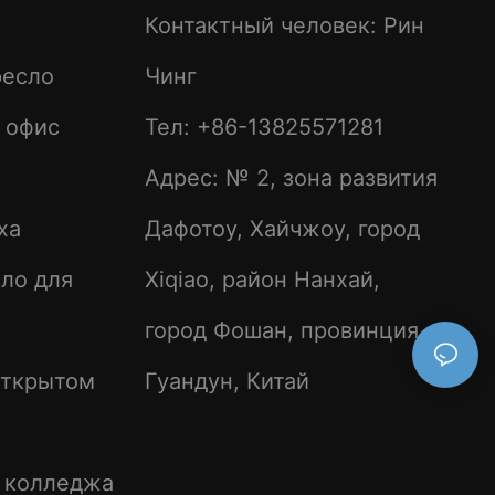
Контактный человек: Рин
ресло
Чинг
 офис
Тел: +86-13825571281
Адрес: № 2, зона развития
ха
Дафотоу, Хайчжоу, город
ло для
Xiqiao, район Нанхай,
город Фошан, провинция
открытом
Гуандун, Китай
е колледжа