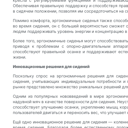
кресла с регулируемыми функциями и поддерживающе
Обеспечивая правильную поддержку и способствуя прав
в сидячем положении, позволяя им сосредоточиться на св
Помимо комфорта, эргономичные сиденья также способс
во время сидения, он с большей вероятностью сможет с
людям поддерживать уровень энергии и концентрацию в 
Более того, эргономичные сиденья могут способствовать
приводя к проблемам с опорно-двигательным аппара
способствуют правильной осанке и поддерживают естес
жизни.
Инновационные решения для сидений
Поскольку спрос на эргономичные решения для сидени
сидения, учитывающих индивидуальные потребности и 
рынке представлено множество уникальных решений для 
Одним из популярных нововведений в мире эргономичн
надувной мяч в качестве поверхности для сидения. Неус
способствует улучшению осанки, укреплению мышц кора
пользователей двигаться и переносить вес, что улучшае
Ещё одно инновационное решение для сидения — коленны
время сидения. Благодаря более естественному поло