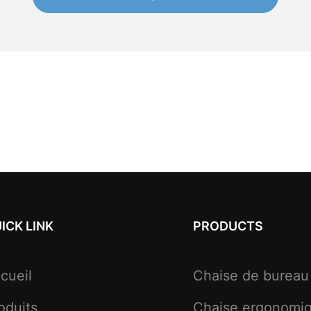
ICK LINK
PRODUCTS
cueil
Chaise de bureau
oduits
Chaise ergonomi