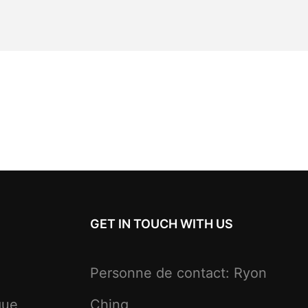
GET IN TOUCH WITH US
Personne de contact: Ryon
que
Ching