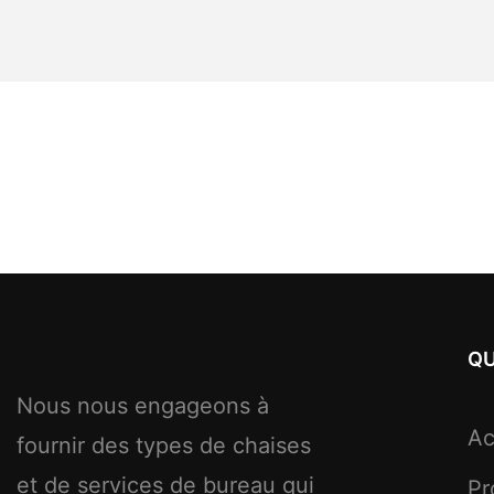
QU
Nous nous engageons à
Ac
fournir des types de chaises
et de services de bureau qui
Pr