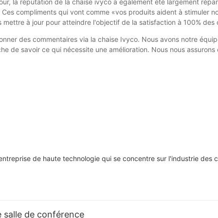
jour, la réputation de la chaise ivyco a également été largement rép
. Ces compliments qui vont comme «vos produits aident à stimuler not
ettre à jour pour atteindre l'objectif de la satisfaction à 100% des
onner des commentaires via la chaise Ivyco. Nous avons notre équip
âche de savoir ce qui nécessite une amélioration. Nous nous assurons 
treprise de haute technologie qui se concentre sur l'industrie des 
e salle de conférence