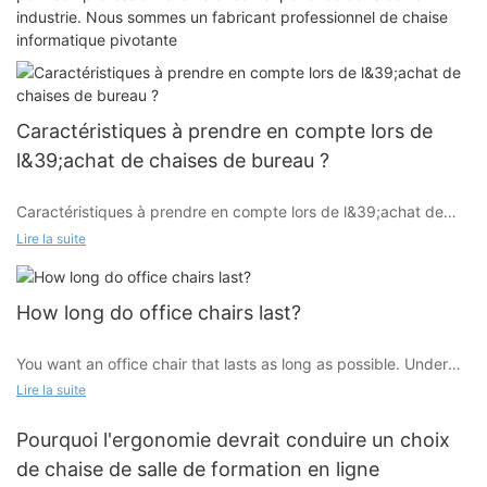
industrie. Nous sommes un fabricant professionnel de chaise
informatique pivotante
Caractéristiques à prendre en compte lors de
l&39;achat de chaises de bureau ?
Caractéristiques à prendre en compte lors de l&39;achat de
chaises de bureau ?
Lire la suite
soutien lombaire
How long do office chairs last?
You want an office chair that lasts as long as possible. Under
Ajustabilité
regular use (at least four times per week for eight hours at a
Lire la suite
time, depending on your work requirements), a quality office
chair should last between seven and eight years.
Pourquoi l'ergonomie devrait conduire un choix
Pivot
de chaise de salle de formation en ligne