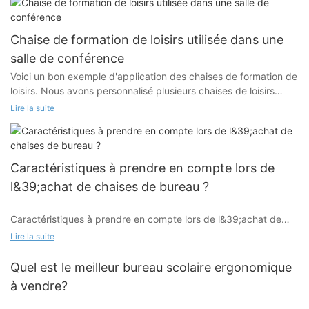
Chaise de formation de loisirs utilisée dans une
salle de conférence
Voici un bon exemple d'application des chaises de formation de
loisirs. Nous avons personnalisé plusieurs chaises de loisirs
avec des dossiers de couleurs différentes, en fonction de la
Lire la suite
couleur et du style de la salle de conférence de notre client,
afin de répondre pleinement à ses besoins.
Caractéristiques à prendre en compte lors de
l&39;achat de chaises de bureau ?
Caractéristiques à prendre en compte lors de l&39;achat de
chaises de bureau ?
Lire la suite
Quel est le meilleur bureau scolaire ergonomique
soutien lombaire
à vendre?