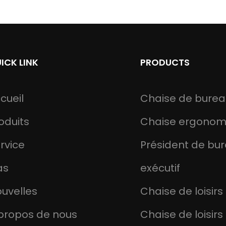
ICK LINK
PRODUCTS
cueil
Chaise de burea
oduits
Chaise ergonom
rvice
Président de bu
as
exécutif
uvelles
Chaise de loisirs
propos de nous
Chaise de loisirs