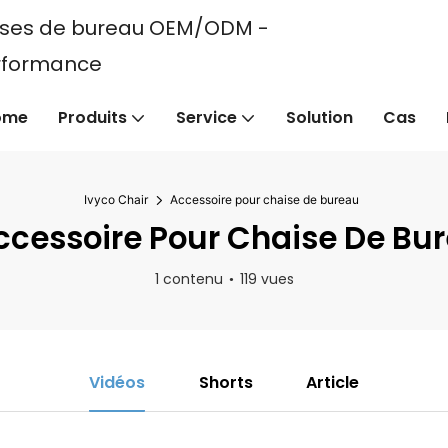
haises de bureau OEM/ODM -
erformance
ome
Produits
Service
Solution
Cas
Ivyco Chair
Accessoire pour chaise de bureau
cessoire Pour Chaise De Bu
1 contenu
119 vues
Vidéos
Shorts
Article