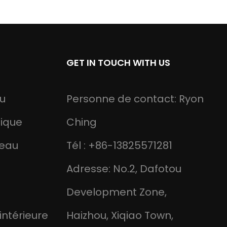
GET IN TOUCH WITH US
u
Personne de contact: Ryon
ique
Ching
reau
Tél : +86-13825571281
Adresse: No.2, Dafotou
Development Zone,
 intérieure
Haizhou, Xiqiao Town,