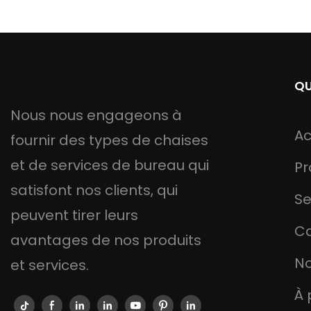
QU
Nous nous engageons à
Ac
fournir des types de chaises
et de services de bureau qui
Pr
satisfont nos clients, qui
Se
peuvent tirer leurs
C
avantages de nos produits
No
et services.
À 