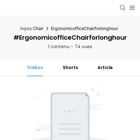
Ivyco Chair
ErgonomicofficeChairforlonghour
#ErgonomicofficeChairforlonghour
1 contenu
74 vues
Vidéos
Shorts
Article