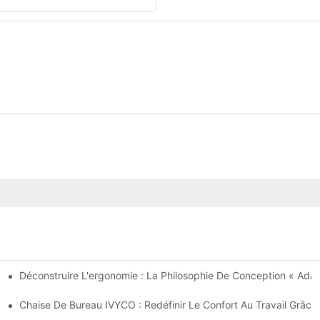
Déconstruire L'ergonomie : La Philosophie De Conception « Adap
e À Des Réglages Centrés Sur L’humain
e Approche Économique Du Transport Des Chaises De Bureau
Chaise De Bureau IVYCO : Redéfinir Le Confort Au Travail Grâc