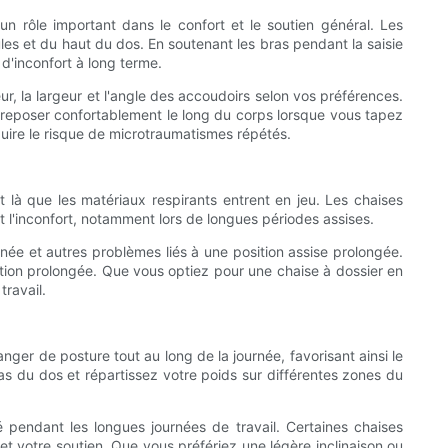
n rôle important dans le confort et le soutien général. Les
les et du haut du dos. En soutenant les bras pendant la saisie
s d'inconfort à long terme.
r, la largeur et l'angle des accoudoirs selon vos préférences.
 reposer confortablement le long du corps lorsque vous tapez
duire le risque de microtraumatismes répétés.
st là que les matériaux respirants entrent en jeu. Les chaises
et l'inconfort, notamment lors de longues périodes assises.
utanée et autres problèmes liés à une position assise prolongée.
isation prolongée. Que vous optiez pour une chaise à dossier en
travail.
ger de posture tout au long de la journée, favorisant ainsi le
as du dos et répartissez votre poids sur différentes zones du
ité pendant les longues journées de travail. Certaines chaises
et votre soutien. Que vous préfériez une légère inclinaison ou