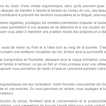
s du choix d'une chaise ergonomique, alors qu'ils peuvent jouer u
s épaules de manière à réduire la tension au niveau du cou, des épau
es contribuent à prévenir les tensions musculaires et la fatigue, source
s réglables, privilégiez les modèles permettant d'ajuster la hauteu
auteur permettant à vos épaules de se détendre et à vos coudes de
ent vous aider à maintenir une position neutre des poignets et à ré
aussi de rester au frais et à l'aise tout au long de la journée. C'e
risent une meilleure circulation de l'air, évitant ainsi la surchauffe 
 transpiration et l'humidité, réduisant ainsi le risque d'irritation c
t faciles à nettoyer, ce qui en fait un choix pratique pour une util
espirant vous permettra de rester à l'aise et concentré pendant votre 
ergonomiques est leur inclinaison. Cette fonction vous permet de chan
le et vos muscles. En vous penchant en arrière, vous soulagez le b
 raideurs.
duction du stress, facilitant ainsi la concentration et la productiv
itions, vous permettant de trouver l'angle idéal pour votre confort 