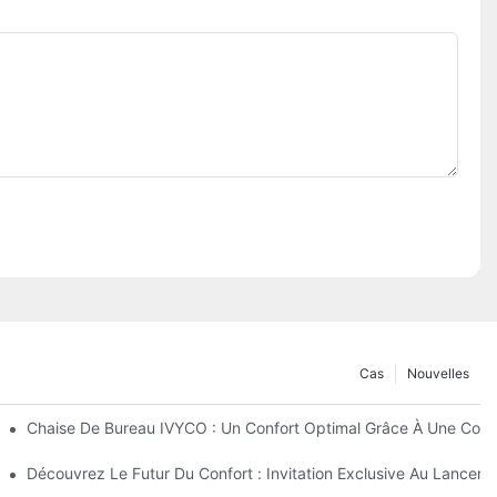
Cas
Nouvelles
tation Multidimensionnelle » Du Fauteuil De Bureau IVYCO
Chaise De Bureau IVYCO : Un Confort Optimal Grâce À Une Conc
e À Une Conception Centrée Sur L’humain
Découvrez Le Futur Du Confort : Invitation Exclusive Au Lanc