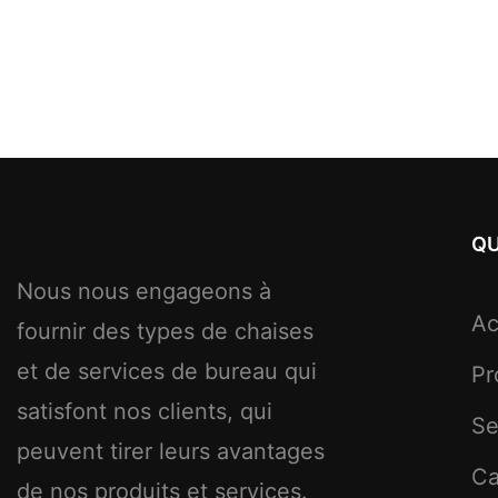
QU
Nous nous engageons à
Ac
fournir des types de chaises
et de services de bureau qui
Pr
satisfont nos clients, qui
Se
peuvent tirer leurs avantages
C
de nos produits et services.