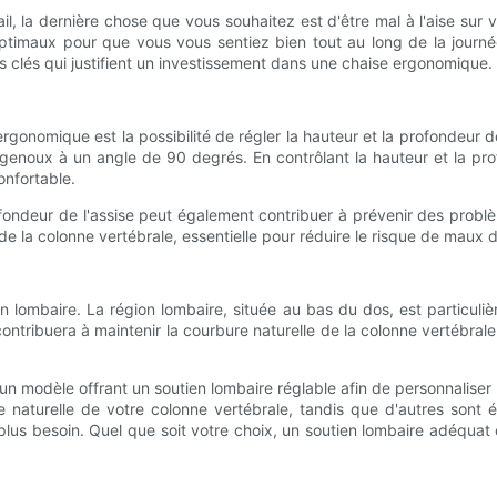
il, la dernière chose que vous souhaitez est d'être mal à l'aise sur
 optimaux pour que vous vous sentiez bien tout au long de la journ
es clés qui justifient un investissement dans une chaise ergonomique.
rgonomique est la possibilité de régler la hauteur et la profondeur 
os genoux à un angle de 90 degrés. En contrôlant la hauteur et la pr
onfortable.
rofondeur de l'assise peut également contribuer à prévenir des problè
e de la colonne vertébrale, essentielle pour réduire le risque de mau
lombaire. La région lombaire, située au bas du dos, est particulièr
tribuera à maintenir la courbure naturelle de la colonne vertébrale
n modèle offrant un soutien lombaire réglable afin de personnaliser 
e naturelle de votre colonne vertébrale, tandis que d'autres sont 
 plus besoin. Quel que soit votre choix, un soutien lombaire adéquat