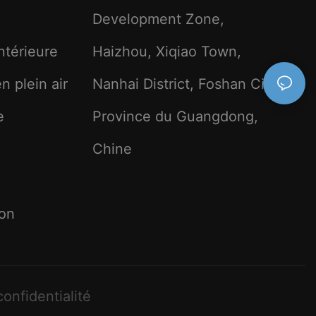
Development Zone,
intérieure
Haizhou, Xiqiao Town,
n plein air
Nanhai District, Foshan City,
e
Province du Guangdong,
Chine
ion
onfidentialité