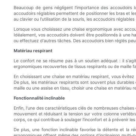
Beaucoup de gens négligent l'importance des accoudoirs lor
accoudoirs réglables permettent de positionner les bras et le
au clavier ou l'utilisation de la souris, les accoudoirs réglabl
Lorsque vous choisissez une chaise ergonomique avec accoudoir
Idéalement, vos accoudoirs doivent être positionnés à une h
ou effectuez d'autres tâches. Des accoudoirs bien réglés peuv
Matériau respirant
Le confort ne se résume pas à un soutien adéquat : il s'agit 
ergonomiques recouvertes de tissus respirants ou de maille favo
En choisissant une chaise en matériau respirant, vous évitez la
De plus, les matériaux respirants sont souvent plus durables e
maille ou une assise en tissu, choisir une chaise en matériau r
Fonctionnalité inclinable
Enfin, l'une des caractéristiques clés de nombreuses chaises 
mouvement et réduisant la tension sur votre colonne vertébra
corps, ce qui contribue à soulager l'inconfort et à prévenir les
De plus, une fonction inclinable favorise la détente et la ré
ergonomiques offrent même des options d'inclinaison multi-pos