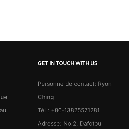
GET IN TOUCH WITH US
Personne de contact: Ryon
que
Ching
eau
Tél : +86-13825571281
Adresse: No.2, Dafotou