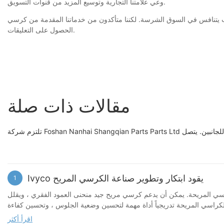
وعي علامتنا التجارية وتوسيع المزيد من قنوات التسويق.
تأكدون من خدماتنا المقدمة من كرسي Ivyco يمكن أن تميز أنفسنا. على سبيل المثال ، يمكن التفاوض على طريقة الشحن بحرية ويتم توفير العينة على أمل
الحصول على التعليقات.
مقالات ذات صلة
Ivyco يقود ابتكار وتطوير صناعة الكرسي المريح
1
راسي المريحة. يمكن أن يدعم كرسي مريح جيد منحنى العمود الفقري ، ويقلل
كراسي المريحة تدريجياً أداة مهمة لتحسين وضعية الجلوس ، وتحسين كفاءة
العمل ، وحماية صحة العمود الفقري
اقرأ أكثر