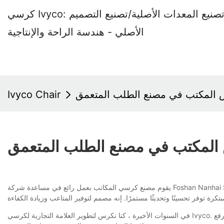
كرسي Ivyco: مصنع كراسي المكاتب المتخصص في تصنيع المعدات الأصلية/تصنيع التصميم
الأصلي - هندسة الراحة والإنتاجية
 المكتب في مصنع الطلب المتعمق
Ivyco Chair
المكتب في مصنع الطلب المتعمق
يقوم مصنع كرسي المكاتب بعمل رائع في مساعدة شركة Foshan Nanhai Shangqian Parts Parts Company Ltd على تجديد التزامنا القوي بمتابعة الجودة على المستويات الدولية منذ إطلاقها بقوة كبيرة مثل الاستقرار الأبعاد.
في السنوات الأخيرة ، كنا نكرس لتطوير العلامة التجارية لكرسي Ivyco. من أجل السماح للعملاء على دراية بمنتجاتنا ، والتعرف على ثقافة وقيمتنا ، فإننا نشجع منتجاتنا من خلال إصدار الأخبار والوسائط. وبهذه الطريقة ، يمكننا رفع