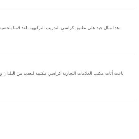
هذا مثال جيد على تطبيق كراسي التدريب الترفيهية. لقد قمنا بتخصيص العديد من الكراسي الترفيهية مع مسندات خلفية مختلفة للألوان وفقًا للون العام وأسلوب قاعة المؤتمرات الخاصة بالعميل لتلبية احتياجات العميل بالكامل.