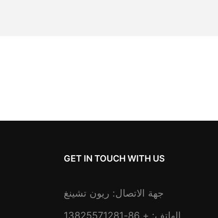
GET IN TOUCH WITH US
جهة الاتصال: ريون تشينغ
الهاتف: + 86-13825571281