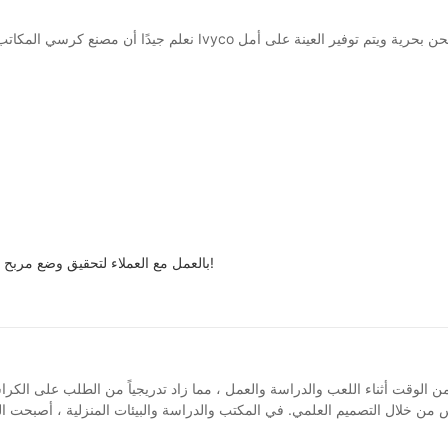
نعلم جيدًا أن مصنع كرسي المكاتب يتنافس في السوق الشرسة. لكننا م
تلتزم شركة Foshan Nanhai Shangqian Parts Parts Ltd بالعمل مع العملاء لتحقيق وضع مربح للجانبين. يتصل!
 الوقت أثناء اللعب والدراسة والعمل ، مما زاد تدريجياً من الطلب على الك
 خلال التصميم العلمي. في المكتب والدراسة والبيئات المنزلية ، أصبحت ال