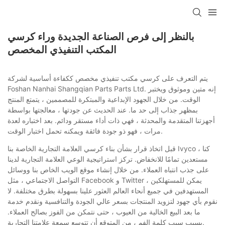
بالنظر إلى فرص الصناعة الجديدة وراء كرسي
المكتب التنفيذي المخصص
يتم التعرف على كرسي مكتب تنفيذي مخصص ككفاءة أساسية لشركة
Foshan Nanhai Shangqian Parts Parts Ltd. إنه متين وموثوق ويختبر
الوقت. من خلال الجهود الإبداعية والمبتكرة للمصممين ، يتمتع المنتج
بمظهر جذاب إلى حد ما. عند الحديث عن جودتها ، معالجتها بواسطة
أجهزتنا المتقدمة والمحدثة ، فهي ذات أداء مستقر ودائم. بعد اختباره لعدة
مرات ، فهو ذو جودة فائقة ويمكنه تحمل اختبار الوقت.
قبل اتخاذ قرار بشأن بناء كرسي العلامة التجارية الخاصة بنا Ivyco ، كنا
مستعدين تمامًا للانخفاض. تركز استراتيجية الوعي العلامة التجارية لدينا
على جذب انتباه العملاء. من خلال إنشاء موقع الويب الخاص بنا ووسائل
التواصل الاجتماعي ، مثل Facebook و Twitter ، يمكن للمستهلكين
المستهدفين في جميع أنحاء العالم العثور علينا بسهولة بطرق مختلفة. لا
نقوم بأي جهود لتزويد المنتجات بسعر عالي الجودة والتنافسية ونقدم خدمة
ما بعد البيع الخالية من العيوب ، حتى نتمكن من الفوز بصالح العملاء.
بسبب سبب كلمة الفم ، من المتوقع أن تتوسع سمعة علامتنا التجارية.