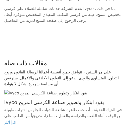
تقدم الشركة خدمات شاملة للعملاء على كرسي Ivyco ، بما في ذلك
تخصيص المنتج. عينة من كرسي المكتب التنفيذي المخصص متوفرة أيضًا.
يرجى الرجوع إلى صفحة المنتج لمزيد من التفاصيل.
مقالات ذات صلة
على مر السنين ، تتوافق جميع أنشطة أعمالنا لرسالة القانون وروح
التعاون المتساوي والودي. ندعو إلى التعاون الأخلاقي والأعمال. سنرفض
أي مسابقة شريرة بشكل لا هوادة
Ivyco يقود ابتكار وتطوير صناعة الكرسي المريح
في الحياة الحديثة ، أصبحت ظاهرة شائعة للشباب للجلوس لفترات طويلة
من الوقت أثناء اللعب والدراسة والعمل ، مما زاد تدريجياً من الطلب على
الكراسي المريحة. يمكن أن يدعم كرسي مريح جيد منحنى العمود الفقري
اقرأ أكثر