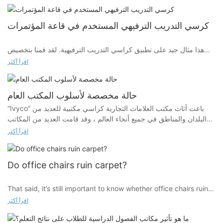
، ويقلل من ضغط الظهر ، ويمنع المشكلات الصحية الناجمة عن ضعف
وضعية الجلوس من خلال التصميم العلمي. في المكتب والدراسة والبيئات
المنزلية ، أصبحت الكراسي المريحة تدريجياً أداة مهمة لتحسين وضعية
كرسي التدريب الترفيهي المستخدم في قاعة المؤتمرات
الجلوس ، وتحسين كفاءة العمل ، وحماية صحة العمود الفقري
هذا مثال جيد على تطبيق كراسي التدريب الترفيهية. لقد قمنا بتخصيص
العديد من الكراسي الترفيهية مع مسندات خلفية مختلفة للألوان وفقًا للون
اقرأ أكثر
العام وأسلوب قاعة المؤتمرات الخاصة بالعميل لتلبية احتياجات العميل
بالكامل.
حالة مخصصة لأسلوب المكتب العام
“Ivyco” باعت أثاث مكتب العلامات التجارية كراسي مكتبية للعديد من
البلدان والمناطق في جميع أنحاء العالم ، وقد قامت العديد من المكاتب
الحديثة بتركيب كراسي المكتب الخاصة بنا. نقوم بتخصيص لون الشبكة
اقرأ أكثر
الموحدة وفقًا لاحتياجات العملاء ومطابقة النمط العام ، بحيث يتم مطابقة
المكتب بأكمله مع الكل ، ويتم توحيد الأسلوب ، ويتم تقديم الاحترافية.
Do office chairs ruin carpet?
That said, it’s still important to know whether office chairs ruin
your carpets.
اقرأ أكثر