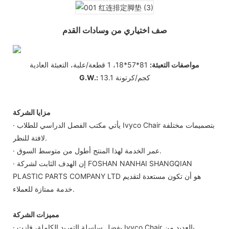
صف اختياري من وسادات القدم
مواصفات التعبئة:
81*57*18، 1 قطعة/علبة، التعبئة العادية
13.1 كجم/كرتونة
G.W.:
مزايا الشركة
· يأتي مكتب الفصل الدراسي للطلاب Ivyco Chair بتصميمات مختلفة
لافتة للنظر.
· عمر الخدمة لهذا المنتج أطول من متوسط ​​​​السوق.
· إن الهدف الثابت لشركة FOSHAN NANHAI SHANGQIAN
PLASTIC PARTS COMPANY LTD هو أن تكون مستعدة لتقديم
خدمة ممتازة للعملاء.
مميزات الشركة
· بفضل سلسلة التوريد الكاملة، فازت Ivyco Chair بالعديد من