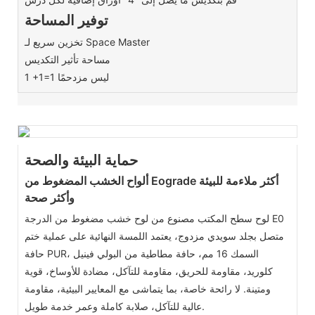
توفير المساحة
تخزين سريع لـ Space Master
مساحة تأثير التكديس
1 +1=1 ليس مزدحمًا
حماية البيئة والصحة
ألواح الخشب المضغوط من Eograde أكثر ملاءمة للبيئة
وأكثر صحة
لوح سطح المكتب مصنوع من لوح خشب مضغوط من الدرجة E0
متصل بجلد سويدي مزدوج، يعتمد اللمسة النهائية على عملية ختم
حافة PUR، السمك 16 مم، حافة مطاطية من البولي فينيل
كلوريد، مقاومة للحريق، مقاومة للتآكل، مضادة للأوساخ، قوية
ومتينة. لا رائحة خاصة، بما يتماشى مع المعايير البيئية، مقاومة
عالية للتآكل، صلابة كاملة وعمر خدمة طويل.