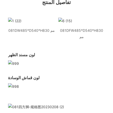
تفاصيل المنتج
081DFW485*D540*H830
081DW485*D540*H830 مم
مم
لون مسند الظهر
لون قماش الوسادة