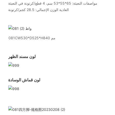
مواصفات التعبئة: 65*55*53 سم، 4 قطع/كرتونة في التعبئة
العادية الوزن الإجمالي: 28.5 كجم/كرتونة
081CW530*D525*H840 مم
لون مسند الظهر
لون قماش الوسادة