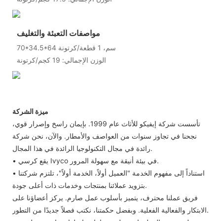
مواصفات التعبئة والتغليف
70*34.5*64 سم، 1 قطعة/كرتونة
الوزن الإجمالي: 19 كجم/كرتونة
ميزة الشركة
تأسست شركة إيفيكو للأثاث عام 1999. بإيمان راسخ وإصرار قوي،
نجحنا في تجاوز سنوات من العواصف والأمطار. والآن، نحن شركة
رائدة في مجال التكنولوجيا الرائدة في هذا المجال.
• يقع كرسي Ivyco في بيئة أنيقة مع سهولة المرور.
• استناداً إلى مفهوم الخدمة "العميل أولاً، الخدمة أولاً"، تلتزم شركتنا
بتزويد عملائنا بمنتجات وخدمات ذات أعلى جودة.
فريق عملنا محترف، يتميز بأسلوب عمل صارم. يركز أعضاؤنا على
الابتكار والفعالية الفعلية. وبفضل حكمتنا، نكتب فصلاً جديدًا من التطور.