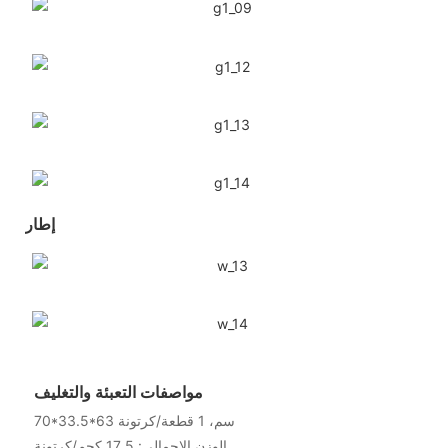
إطار
مواصفات التعبئة والتغليف
70*33.5*63 سم، 1 قطعة/كرتونة
الوزن الإجمالي: 17.5 كجم/كرتونة