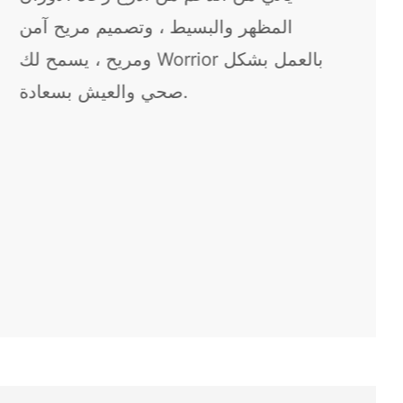
منحنى bionic حامي الخصر مسند الظهر
مريح