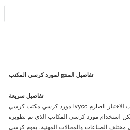
تفاصيل المنتج لمورد كرسي المكتب
تفاصيل سريعة
مورد كرسي مكتب كرسي Ivyco مصنوع من مواد خام عالية الجودة مضمونة من قبل موردينا الموثوقين. يتمتع المنتج بدورة حياة كاملة بسبب الاختبار الصارم
. يمكن استخدام مورد كرسي المكاتب الذي تم تطويره
المهنية. يقوم كرسي Ivyco بتنفيذ مورد كرسي المكتب بشكل مثابر والذي سيحقق إنجازًا