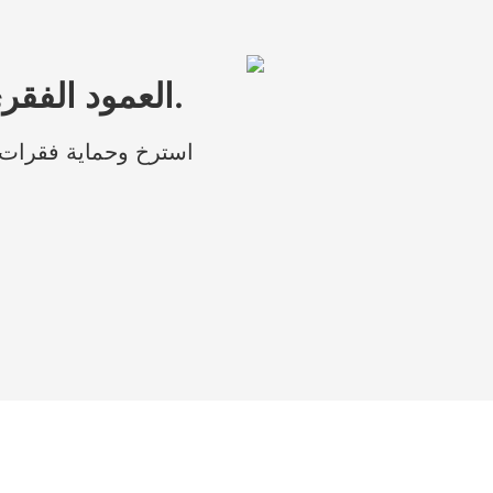
العمود الفقري الثلاثي مهدئ ، صحية ومريحة.
استرخ وحماية فقرات 