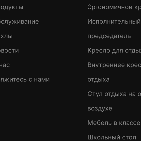
родукты
Эргономичное к
бслуживание
Исполнительный
ехлы
председатель
овости
Кресло для отды
нас
Внутреннее крес
яжитесь с нами
отдыха
Стул отдыха на 
воздухе
Мебель в класс
Школьный стол