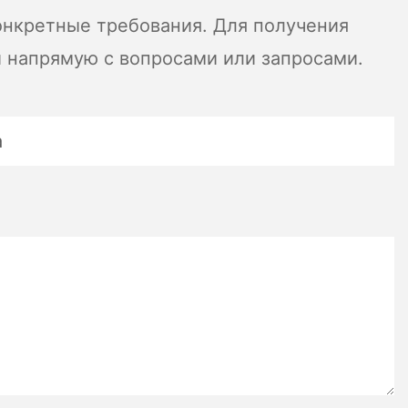
онкретные требования. Для получения
и напрямую с вопросами или запросами.
дополнительные функции,
к. Приоритет комфорта для оптимальной производительности
дительности во время тренировок. Рассказывая о таких
а
сло, которое поддерживает ваши цели обучения.
боли и лучшей общей производительности. Независимо от
 ваше здоровье и благополучие. Итак, потратьте время, чтобы