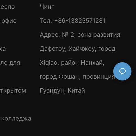
ресло
Чинг
 офис
Тел: +86-13825571281
Адрес: № 2, зона развития
ха
Дафотоу, Хайчжоу, город
ло для
Xiqiao, район Нанхай,
город Фошан, провинция
открытом
Гуандун, Китай
е колледжа