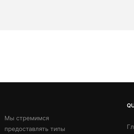
QU
Мы стремимся
Гл
предоставлять типы