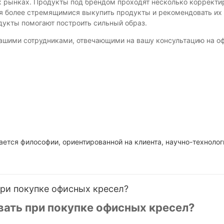
х рынках. Продукты под брендом проходят несколько корректир
я более стремящимися выкупить продукты и рекомендовать их ч
дукты помогают построить сильный образ.
нашими сотрудниками, отвечающими на вашу консультацию на о
вается философии, ориентированной на клиента, научно-техноло
при покупке офисных кресел?
вать при покупке офисных кресел?