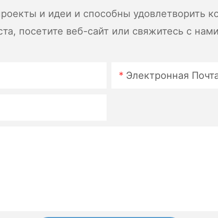
роекты и идеи и способны удовлетворить к
а, посетите веб-сайт или свяжитесь с нам
нять упражнения с высоким
ями поддержки могут повысить стабильность. 5. Дизайн функции: Рассмотрим 
функции могут улучшить комфорт и удобство во время тренирово
жет иметь существенное значение в вашем комфорте и произво
Электронная Почт
ные потребности пользователей, вы можете найти идеальное кре
 может привести к более эффективным тренировкам, снижению 
ете свое фитнес-путешествие, удобное кресло-это инвестиция в
тивным опытом тренировок.