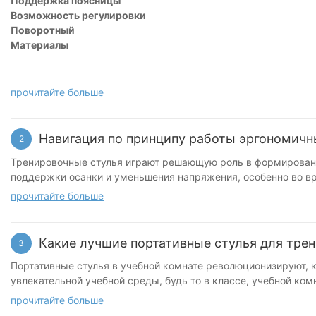
Поддержка поясницы
Возможность регулировки
Поворотный
Материалы
прочитайте больше
Навигация по принципу работы эргономичн
2
Тренировочные стулья играют решающую роль в формировани
поддержки осанки и уменьшения напряжения, особенно во вр
спинки и достаточные подлощики, вносят значительный вкла
прочитайте больше
уменьшении проблем с опорно -двигательным аппаратом, пов
компаниях введение эргономичных стульев и комплексных у
иллюстрирует, как эргономичные тренировочные стулья не т
Какие лучшие портативные стулья для тре
3
особенности и преимущества эргономичных тренировочных с
особенностей и преимуществ: - Поясничная поддержка: Эргономичные стулья предназначены для обеспечения надлежащей поясничной поддержки, которая выравнивает естественную
Портативные стулья в учебной комнате революционизируют, 
кривую позвоночника. Эта поддержка снижает давление на 
увлекательной учебной среды, будь то в классе, учебной ком
соответствии с различными формами тела, что обеспечивает правильную выровнку поясничной области. - 
долговечности и простоте настройки. Интегрируя портативные
прочитайте больше
и спинка обеспечивает индивидуальную посадку, приспосабл
занимаются ли студенты сложные предметы или готовится к 